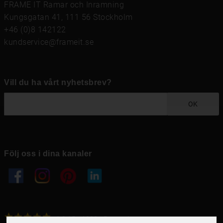
FRAME IT Ramar och Inramning
Kungsgatan 41, 111 56 Stockholm
+46 (0)8 142122
kundservice@frameit.se
Vill du ha vårt nyhetsbrev?
OK
Följ oss i dina kanaler
4.6
4.6
/
5
1000
+
Recensioner