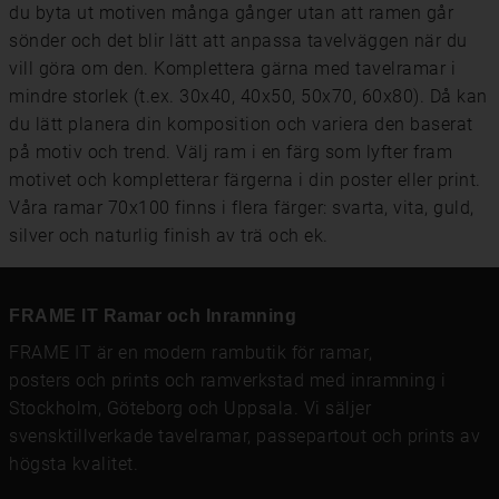
du byta ut motiven många gånger utan att ramen går
sönder och det blir lätt att anpassa tavelväggen när du
vill göra om den. Komplettera gärna med tavelramar i
mindre storlek (t.ex.
30x40
,
40x50
,
50x70
,
60x80
). Då kan
du lätt planera din komposition och variera den baserat
på motiv och trend. Välj ram i en färg som lyfter fram
motivet och kompletterar färgerna i din poster eller print.
Våra ramar 70x100 finns i flera färger: svarta, vita, guld,
silver och naturlig finish av trä och ek.
FRAME IT Ramar och Inramning
FRAME IT är en modern rambutik för
ramar
,
posters och prints
och
ramverkstad med inramning
i
Stockholm, Göteborg och Uppsala. Vi säljer
svensktillverkade tavelramar,
passepartout
och prints av
högsta kvalitet.