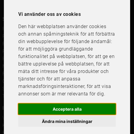
Vi använder oss av cookies
Snabblänkar
Den här webbplatsen använder cookies
Ramar
och annan spårningsteknik för att förbättra
Ramar till Samsung The Frame
din webbupplevelse för följande ändamål:
Ramverkstad & inramning
för att möjliggöra grundläggande
Passepartout
funktionalitet på webbplatsen
,
för att ge en
Posters
bättre upplevelse på webbplatsen
,
för att
Måttbeställd passepartout
mäta ditt intresse för våra produkter och
Framkalla bilder
tjänster och för att anpassa
Canvastavla
marknadsföringsinteraktioner
,
för att visa
Studentskylt och studentplakat
annonser som är mer relevanta för dig
.
Tavelkrok
Information
Acceptera alla
Våra butiker
Ändra mina inställningar
Kundservice
Företagsförsäljning