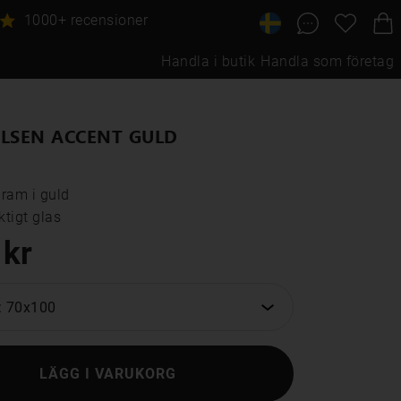
1000+ recensioner
Handla i butik
Handla som företag
LSEN ACCENT GULD
ram i guld

tigt glas
 kr
: 70x100
LÄGG I VARUKORG