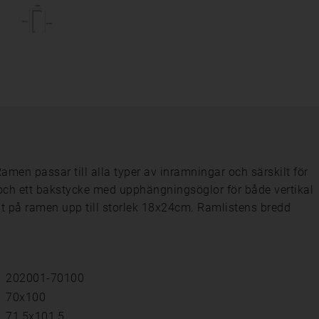
men passar till alla typer av inramningar och särskilt för
och ett bakstycke med upphängningsöglor för både vertikal
t på ramen upp till storlek 18x24cm. Ramlistens bredd
202001-70100
70x100
71,5x101,5