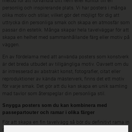
metod för att förvandla ditt hem eller kontor till en
personlig och inspirerande plats. Vi har posters i många
olika motiv och stilar, vilket gör det möjligt för dig att
uttrycka din personliga smak och skapa en atmosfär som
passar din estetik. Många skapar hela tavelväggar för att
skapa en helhet med sammanhållande färg eller motiv på
väggen.
En av fördelarna med att använda posters som konstverk
är det breda utbudet av tillgängliga motiv. Oavsett om du
är intresserad av abstrakt konst, fotografier, citat eller
reproduktioner av kända mästerverk, finns det ett motiv
för varje smak. Det gör att du kan skapa en unik samling
mad tavlor som återspeglar din personliga stil.
Snygga posters som du kan kombinera med
passepartouter och ramar i olika färger
För att skapa en fin tavelvägg så bör du definitivt rama in
dina posters. Tavelramar ger en snygg avslutning och