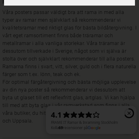
Rama in dina posters med riktiga tavelramar
Våra posters passar väldigt bra att rama in med alla
typer av ramar men självklart så rekommenderar vi
kvalitetsramar med riktigt glas för bästa bildåtergivning. I
vårt eget ramsortiment finns både träramar och
metallramar i alla vanliga storlekar. Våra träramar är
dessutom tillverkade i Sverige, något som vi själva är
stolta över och självklart rekommenderar till alla posters.
Ramarna finns i svart, vitt, silver, guld och i flera naturella
färger som t.ex. lönn, teak och ek.
För optimal färgåtergivning och bästa möjliga upplevelse
av din nya poster så rekommenderar vi dessutom att
byta ut glaset till ett reflexfritt glas, artglas. Vi kan hjälpa
till med att byta glas i vår ramverkstad som finns i alla
våra butiker, du hittar våra butiker i Stockholm, Göteborg
och Uppsala.