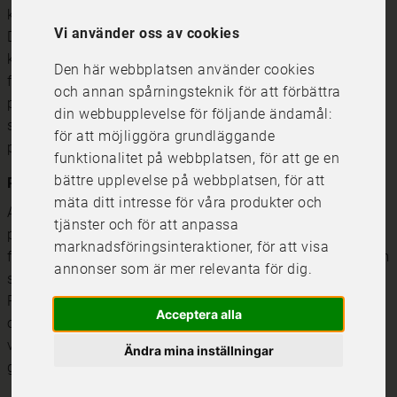
kan hjälpa till att förstärka konstverkets visuella effekt.
Vi använder oss av cookies
Dessutom kan du välja passepartout och ramar som
kompletterar färgerna och stilen på din poster för att
Den här webbplatsen använder cookies
förstärka motivet. Vi har ett stort sortiment av
och annan spårningsteknik för att förbättra
passepartouter i olika färger och ramar med riktigt glas
din webbupplevelse för följande ändamål:
som du kan använda till dina inramningar så att dina
för att möjliggöra grundläggande
posters får bästa kontrast och färgåtergivning.
funktionalitet på webbplatsen
,
för att ge en
bättre upplevelse på webbplatsen
,
för att
Posters på premium matt papper i alla storlekar
mäta ditt intresse för våra produkter och
Alla posters printas av oss själva på premium matt
tjänster och för att anpassa
papper, ett tjockt premium papper med bra
marknadsföringsinteraktioner
,
för att visa
färgåtergivning. Ett tjockt papper är lätt att montera i ram
annonser som är mer relevanta för dig
.
så att det blir platt och fint även vid stora storlekar.
Papperet har en matt yta som inte reflekterar ljus från
Acceptera alla
omgivningen så att postern ser fin ut från alla olika
vinklar. Vi använder endast professionell printteknik som
Ändra mina inställningar
gör att färgåtergivningen blir enastående och hållbar.