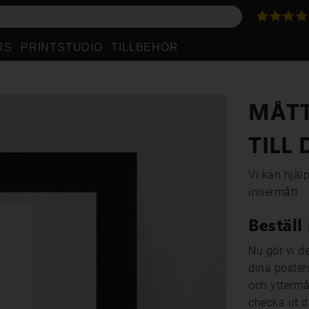
RS
PRINTSTUDIO
TILLBEHÖR
MÅTT
TILL
Vi kan hjäl
innermått
Beställ
Nu gör vi de
dina posters
och yttermå
checka ut d