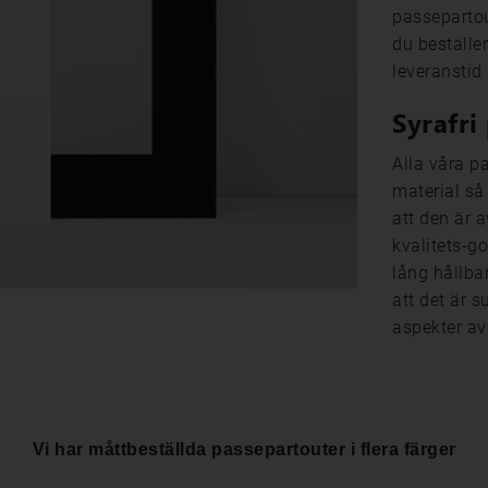
passepartou
du beställer
leveranstid
Syrafri
Alla våra p
material så
att den är 
kvalitets-g
lång hållbar
att det är s
aspekter av
Vi har måttbeställda passepartouter i flera färger