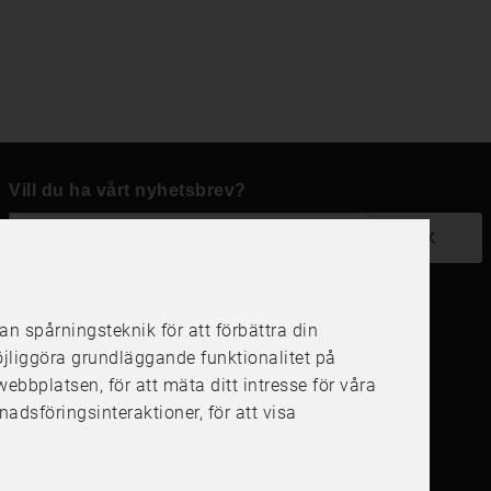
Vill du ha vårt nyhetsbrev?
OK
 spårningsteknik för att förbättra din
Följ oss i dina kanaler
öjliggöra grundläggande funktionalitet på
å webbplatsen
,
för att mäta ditt intresse för våra
nadsföringsinteraktioner
,
för att visa
4.6
4.6
/
5
1000
+
Recensioner