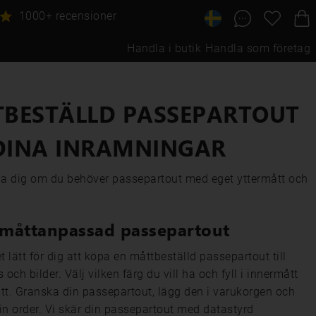
1000+ recensioner
Handla i butik
Handla som företag
BESTÄLLD PASSEPARTOUT
 DINA INRAMNINGAR
pa dig om du behöver passepartout med eget yttermått och
 måttanpassad passepartout
t lätt för dig att köpa en måttbeställd passepartout till
 och bilder. Välj vilken färg du vill ha och fyll i innermått
tt. Granska din passepartout, lägg den i varukorgen och
in order. Vi skär din passepartout med datastyrd