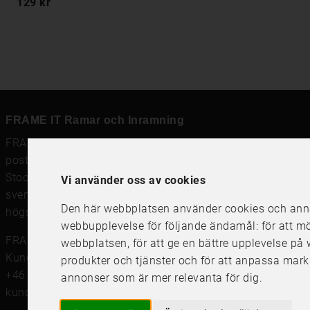
129 kr
FRAME IT Ramar och Inramning
FRAME IT är en modern rambutik för
ramar
,
posters och prints
och
ramverkstad med inramning
i
Stockholm, Göteborg och Uppsala. Vi säljer
Vi använder oss av cookies
svensktillverkade tavelramar,
passepartout
och prints av
Den här webbplatsen använder cookies och annan
högsta kvalitet.
webbupplevelse för följande ändamål:
för att m
FRAME IT Ramar och Inramning
webbplatsen
,
för att ge en bättre upplevelse p
Kungsgatan 41, 111 56 Stockholm
produkter och tjänster och för att anpassa mark
+46 (0)8 142122
annonser som är mer relevanta för dig
.
kundservice@frameit.se