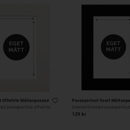
t Offwhite Måttanpassad
Passepartout Svart Måttanp
rkad passepartout offwhite
Svensktillverkad passepartout
129 kr