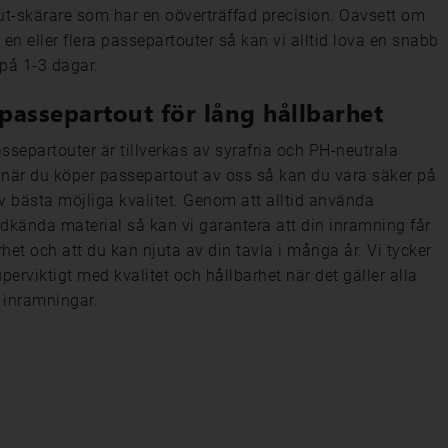
t-skärare som har en oöverträffad precision. Oavsett om
 en eller flera passepartouter så kan vi alltid lova en snabb
 på 1-3 dagar.
 passepartout för lång hållbarhet
assepartouter är tillverkas av syrafria och PH-neutrala
 när du köper passepartout av oss så kan du vara säker på
av bästa möjliga kvalitet. Genom att alltid använda
odkända material så kan vi garantera att din inramning får
het och att du kan njuta av din tavla i många år. Vi tycker
uperviktigt med kvalitet och hållbarhet när det gäller alla
 inramningar.