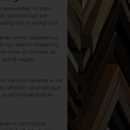
r ramverkstad. På plats i
ilken storlek på ram som
igt litet till väldigt stort,
ssande ramlist, passepartout
 är nöjd med din beställning
när ramen är tillverkad, så
s upp på väggen.
and. Här finns ramlister av trä
da ramlister i silver och guld
 ha så finns det alltid en
rgerna i ditt original.