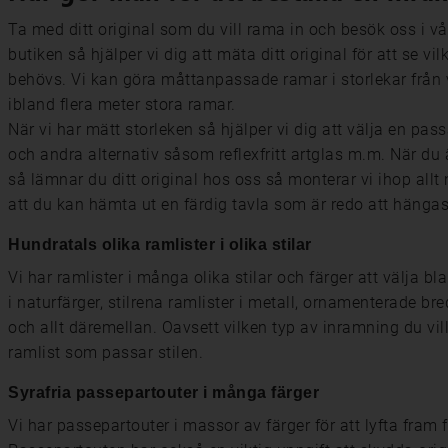
Ta med ditt original som du vill rama in och besök oss i vå
butiken så hjälper vi dig att mäta ditt original för att se v
behövs. Vi kan göra måttanpassade ramar i storlekar från väld
ibland flera meter stora ramar.
När vi har mätt storleken så hjälper vi dig att välja en pa
och andra alternativ såsom reflexfritt artglas m.m. När du
så lämnar du ditt original hos oss så monterar vi ihop allt 
att du kan hämta ut en färdig tavla som är redo att hänga
Hundratals olika ramlister i olika stilar
Vi har ramlister i många olika stilar och färger att välja bl
i naturfärger, stilrena ramlister i metall, ornamenterade bre
och allt däremellan. Oavsett vilken typ av inramning du vill
ramlist som passar stilen.
Syrafria passepartouter i många färger
Vi har passepartouter i massor av färger för att lyfta fram fä