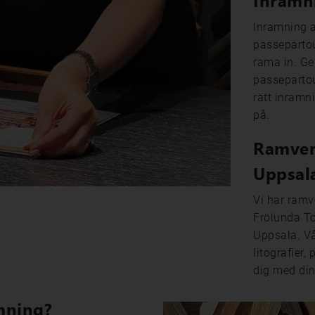
Inramn
Inramning av
passepartou
rama in. Ge
passepartou
rätt inramni
på.
Ramver
Uppsal
Vi har ramv
Frölunda To
Uppsala. Vå
litografier,
dig med din
amning?