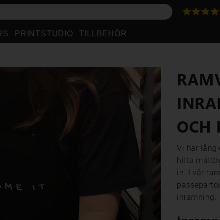
RS
PRINTSTUDIO
TILLBEHÖR
RAMV
INRA
OCH 
Vi har lång
hitta måttb
in. I vår r
passepartou
inramning.