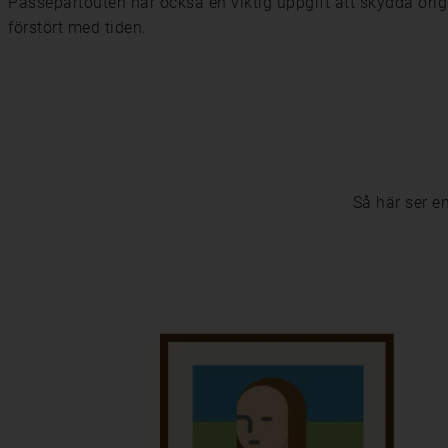
Passepartouten har också en viktig uppgift att skydda origin
förstört med tiden.
Så här ser e