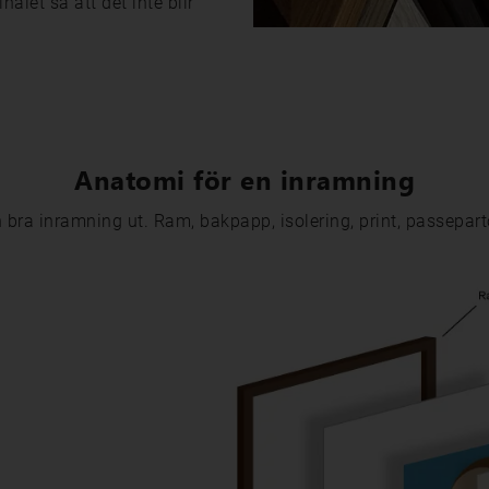
alet så att det inte blir
Anatomi för en inramning
n bra inramning ut. Ram, bakpapp, isolering, print, passepart