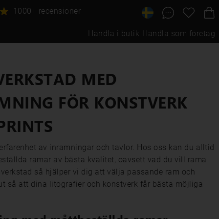
1000+ recensioner
Handla i butik
Handla som företag
ERKSTAD MED
MNING FÖR KONSTVERK
PRINTS
 erfarenhet av inramningar och tavlor. Hos oss kan du alltid
eställda ramar av bästa kvalitet, oavsett vad du vill rama
amverkstad så hjälper vi dig att välja passande ram och
t så att dina litografier och konstverk får bästa möjliga