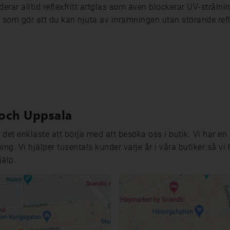
erar alltid reflexfritt artglas som även blockerar UV-stråln
s som gör att du kan njuta av inramningen utan störande refl
och Uppsala
r det enklaste att börja med att besöka oss i butik. Vi har en
ing. Vi hjälper tusentals kunder varje år i våra butiker så vi
jälp.