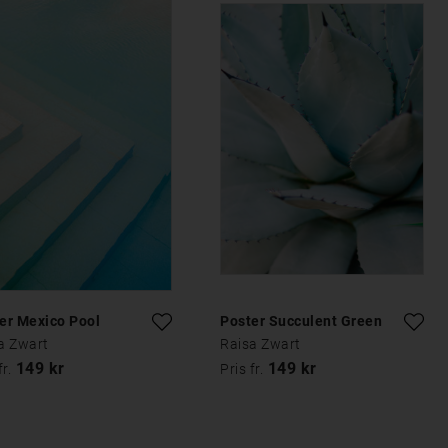
er Mexico Pool
Poster Succulent Green
a Zwart
Raisa Zwart
149 kr
149 kr
fr.
Pris fr.