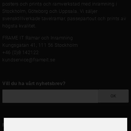
posters och prints
och
ramverkstad med inramning
i
Stockholm, Göteborg och Uppsala. Vi säljer
svensktillverkade tavelramar,
passepartout
och prints av
högsta kvalitet.
FRAME IT Ramar och Inramning
Kungsgatan 41, 111 56 Stockholm
+46 (0)8 142122
kundservice@frameit.se
Vill du ha vårt nyhetsbrev?
OK
Följ oss i dina kanaler