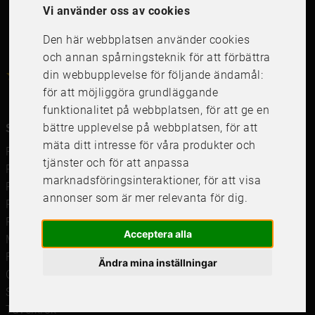
Vi använder oss av cookies
Den här webbplatsen använder cookies
och annan spårningsteknik för att förbättra
4.6
din webbupplevelse för följande ändamål:
4.6
/
5
1000
+
Recensioner
för att möjliggöra grundläggande
funktionalitet på webbplatsen
,
för att ge en
bättre upplevelse på webbplatsen
,
för att
Snabblänkar
mäta ditt intresse för våra produkter och
Ramar
tjänster och för att anpassa
Ramar till Samsung The Frame
marknadsföringsinteraktioner
,
för att visa
Ramverkstad & inramning
annonser som är mer relevanta för dig
.
Passepartout
Posters
Acceptera alla
Måttbeställd passepartout
Framkalla bilder
Ändra mina inställningar
Canvastavla
Studentskylt och studentplakat
Tavelkrok