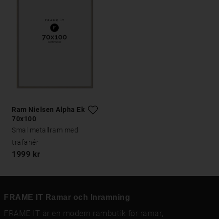
Ram Nielsen Alpha Ek
70x100
Smal metallram med
träfanér
1999 kr
FRAME IT Ramar och Inramning
FRAME IT är en modern rambutik för
ramar
,