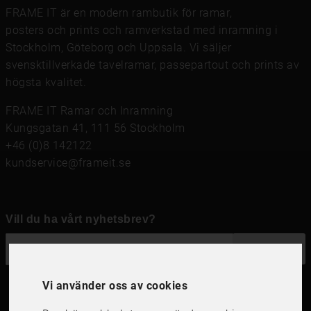
FRAME IT är en modern rambutik för
ramar
,
posters och prints
och
ramverkstad med inramning
i
Stockholm, Göteborg och Uppsala. Vi säljer
svensktillverkade tavelramar,
passepartout
och prints av
högsta kvalitet.
FRAME IT Ramar och Inramning
Kungsgatan 41, 111 56 Stockholm
+46 (0)8 142122
kundservice@frameit.se
Vill du ha vårt nyhetsbrev?
OK
Vi använder oss av cookies