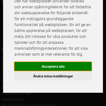
Den här webbplatsen använder cookies
Följ oss i dina kanaler
och annan spårningsteknik för att förbättra
din webbupplevelse för följande ändamål:
för att möjliggöra grundläggande
funktionalitet på webbplatsen
,
för att ge en
bättre upplevelse på webbplatsen
,
för att
4.6
4.6
/
5
1000
+
Recensioner
mäta ditt intresse för våra produkter och
tjänster och för att anpassa
marknadsföringsinteraktioner
,
för att visa
Snabblänkar
annonser som är mer relevanta för dig
.
Ramar
Ramar till Samsung The Frame
Acceptera alla
Ramverkstad & inramning
Passepartout
Ändra mina inställningar
Posters
Måttbeställd passepartout
Framkalla bilder
Canvastavla
Studentskylt och studentplakat