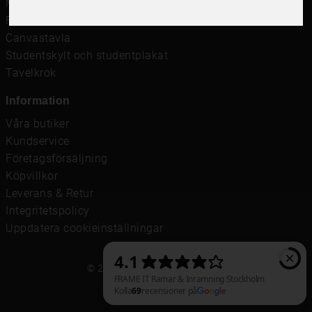
Måttbeställd passepartout
Framkalla bilder
Canvastavla
Studentskylt och studentplakat
Tavelkrok
Information
Våra butiker
Kundservice
Företagsförsäljning
Köpvillkor
Leverans & Retur
Integritetspolicy
Uppdatera cookieinställningar
© 2021 Frame It International