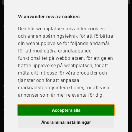
Vi använder oss av cookies
Följ oss i dina kanaler
Den här webbplatsen använder cookies
och annan spårningsteknik för att förbättra
din webbupplevelse för följande ändamål:
för att möjliggöra grundläggande
funktionalitet på webbplatsen
,
för att ge en
4.6
4.6
/
5
1000
+
Recensioner
bättre upplevelse på webbplatsen
,
för att
mäta ditt intresse för våra produkter och
tjänster och för att anpassa
Snabblänkar
marknadsföringsinteraktioner
,
för att visa
annonser som är mer relevanta för dig
.
Ramar
Ramar till Samsung The Frame
Acceptera alla
Ramverkstad & inramning
Passepartout
Ändra mina inställningar
Posters