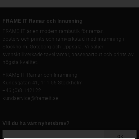
FRAME IT Ramar och Inramning
FRAME IT är en modern rambutik för
ramar
,
posters och prints
och
ramverkstad med inramning
i
Stockholm, Göteborg och Uppsala. Vi säljer
svensktillverkade tavelramar,
passepartout
och prints av
högsta kvalitet.
FRAME IT Ramar och Inramning
Kungsgatan 41, 111 56 Stockholm
+46 (0)8 142122
kundservice@frameit.se
Vill du ha vårt nyhetsbrev?
OK