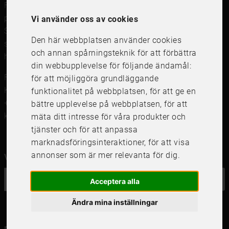
FRAME IT är en modern rambutik för
ramar
,
posters och prints
och
ramverkstad med inramning
i
Vi använder oss av cookies
Stockholm, Göteborg och Uppsala. Vi säljer
Den här webbplatsen använder cookies
svensktillverkade tavelramar,
passepartout
och prints av
och annan spårningsteknik för att förbättra
högsta kvalitet.
din webbupplevelse för följande ändamål:
FRAME IT Ramar och Inramning
för att möjliggöra grundläggande
Kungsgatan 41, 111 56 Stockholm
funktionalitet på webbplatsen
,
för att ge en
+46 (0)8 142122
bättre upplevelse på webbplatsen
,
för att
kundservice@frameit.se
mäta ditt intresse för våra produkter och
tjänster och för att anpassa
marknadsföringsinteraktioner
,
för att visa
annonser som är mer relevanta för dig
.
Vill du ha vårt nyhetsbrev?
OK
Acceptera alla
Ändra mina inställningar