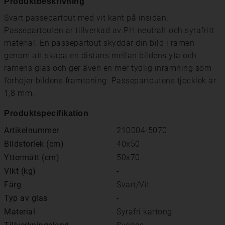
Produktbeskrivning
Svart passepartout med vit kant på insidan.
Passepartouten är tillverkad av PH-neutralt och syrafritt
material. En passepartout skyddar din bild i ramen
genom att skapa en distans mellan bildens yta och
ramens glas och ger även en mer tydlig inramning som
förhöjer bildens framtoning. Passepartoutens tjocklek är
1,8 mm.
Produktspecifikation
Artikelnummer
210004-5070
Bildstorlek (cm)
40x50
Yttermått (cm)
50x70
Vikt (kg)
-
Färg
Svart/Vit
Typ av glas
-
Material
Syrafri kartong