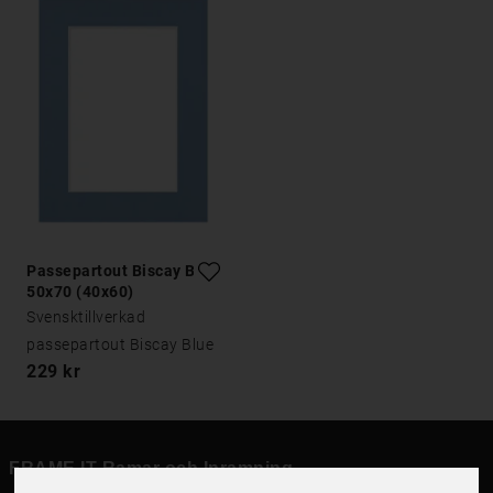
Passepartout Biscay Blue
50x70 (40x60)
Svensktillverkad
passepartout Biscay Blue
229 kr
FRAME IT Ramar och Inramning