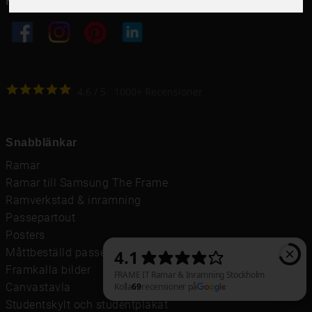
Följ oss i dina kanaler
4.6
4.6
/
5
1000
+
Recensioner
Snabblänkar
Ramar
Ramar till Samsung The Frame
Ramverkstad & inramning
Passepartout
Posters
Måttbeställd passepartout
Framkalla bilder
Canvastavla
Studentskylt och studentplakat