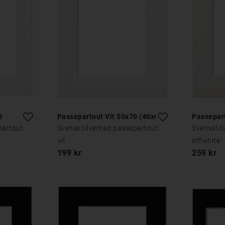
0
Passepartout Vit 50x70 (40x60)
Passepar
partout
Svensktillverkad passepartout
Svensktil
vit
offwhite
199 kr
259 kr