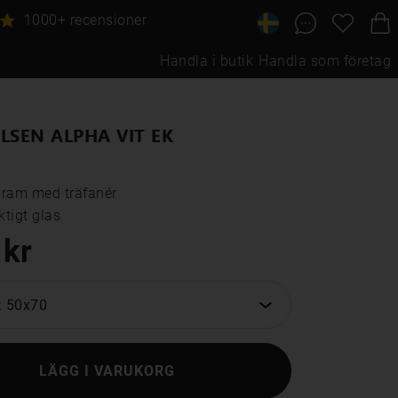
1000+ recensioner
Handla i butik
Handla som företag
LSEN ALPHA VIT EK
ram med träfanér

tigt glas
 kr
: 50x70
LÄGG I VARUKORG