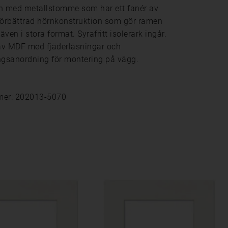
n med metallstomme som har ett fanér av
. Förbättrad hörnkonstruktion som gör ramen
 även i stora format. Syrafritt isolerark ingår.
av MDF med fjäderläsningar och
gsanordning för montering på vägg.
mer: 202013-5070