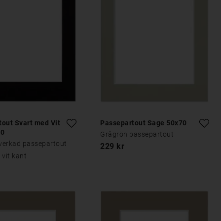
out Svart med Vit
Passepartout Sage 50x70
70
Grågrön passepartout
lverkad passepartout
229 kr
 vit kant