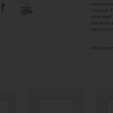
konstruktio
riktigt trä
extra stabil
Bakstycke 
upphängnin
Artikelnum