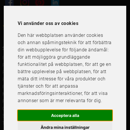
Vi använder oss av cookies
4.6
4.6
/
5
1000
+
Recensioner
Den här webbplatsen använder cookies
och annan spårningsteknik för att förbättra
Snabblänkar
din webbupplevelse för följande ändamål:
för att möjliggöra grundläggande
Ramar
funktionalitet på webbplatsen
,
för att ge en
Ramar till Samsung The Frame
bättre upplevelse på webbplatsen
,
för att
Ramverkstad & inramning
mäta ditt intresse för våra produkter och
Passepartout
tjänster och för att anpassa
Posters
marknadsföringsinteraktioner
,
för att visa
Måttbeställd passepartout
annonser som är mer relevanta för dig
.
Framkalla bilder
Canvastavla
Acceptera alla
Studentskylt och studentplakat
Tavelkrok
Ändra mina inställningar