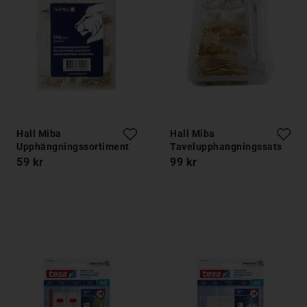
Hall Miba
Hall Miba
Upphängningssortiment
Tavelupphangningssats
112 delar
121 delar
59 kr
99 kr