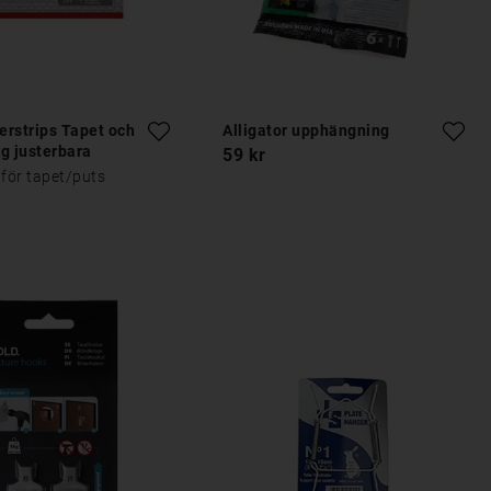
rstrips Tapet och
Alligator upphängning
g justerbara
59 kr
 för tapet/puts