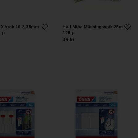
a X-krok 10-3 35mm
Hall Miba Mässingsspik 25mm
0-p
125-p
39 kr