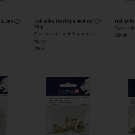
0x2,3mm
Hall Miba Tavelögla med spik
Hall Miba
10-p
Tavelkrok
Tavelögla för upphängning av
39 kr
tavlor
29 kr