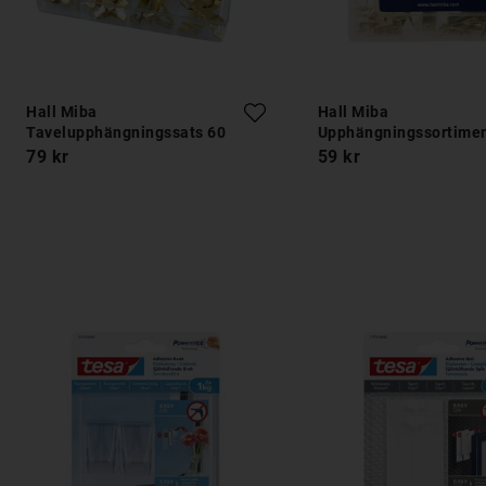
Hall Miba
Hall Miba
Tavelupphängningssats 60
Upphängningssortimen
delar
delar
79 kr
59 kr