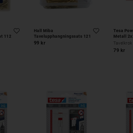
Hall Miba
Tesa Powe
t 112
Tavelupphangningssats 121
Metall 2x
delar
99 kr
Tavelkrok
79 kr