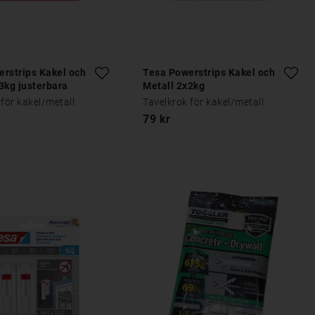
rstrips Kakel och
Tesa Powerstrips Kakel och
3kg justerbara
Metall 2x2kg
 för kakel/metall
Tavelkrok för kakel/metall
79 kr