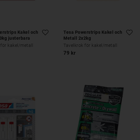
rstrips Kakel och
Tesa Powerstrips Kakel och
3kg justerbara
Metall 2x2kg
 för kakel/metall
Tavelkrok för kakel/metall
79 kr