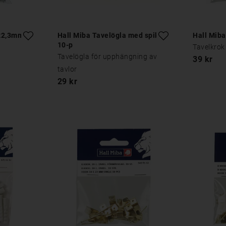
0x2,3mm
Hall Miba Tavelögla med spik
Hall Miba
10-p
Tavelkrok
Tavelögla för upphängning av
39 kr
tavlor
29 kr