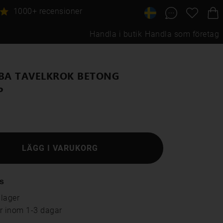
1000+ recensioner
Handla i butik
Handla som företag
IBA TAVELKROK BETONG
P
LÄGG I VARUKORG
s
 lager
ar inom 1-3 dagar