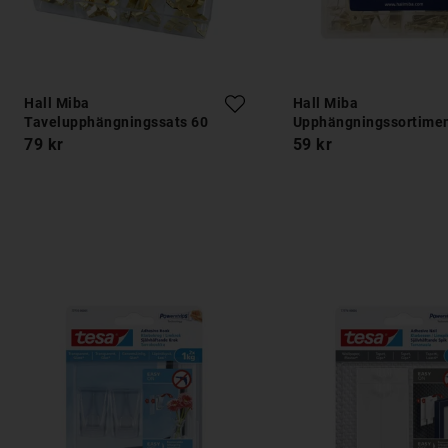
Hall Miba
Hall Miba
Tavelupphängningssats 60
Upphängningssortimen
delar
delar
79 kr
59 kr