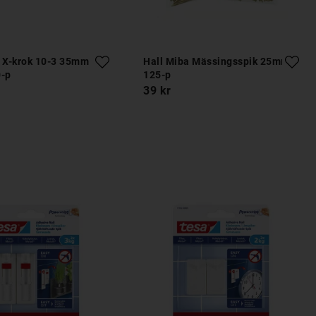
a X-krok 10-3 35mm
Hall Miba Mässingsspik 25mm
0-p
125-p
39 kr