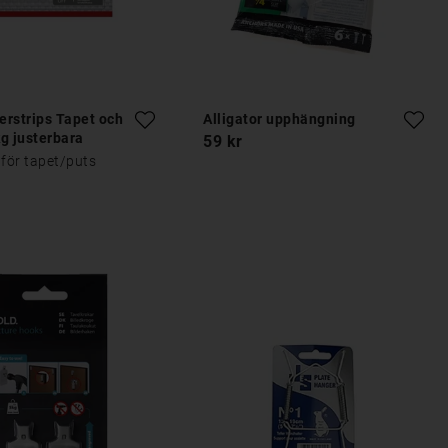
rstrips Tapet och
Alligator upphängning
g justerbara
59 kr
 för tapet/puts