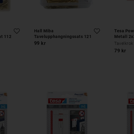
Hall Miba
Tesa Powe
t 112
Tavelupphangningssats 121
Metall 2x
delar
99 kr
Tavelkrok
79 kr