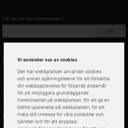
Vill du ha vårt nyhetsbrev?
OK
Följ oss i dina kanaler
Vi använder oss av cookies
Den här webbplatsen använder cookies
och annan spårningsteknik för att förbättra
din webbupplevelse för följande ändamål:
för att möjliggöra grundläggande
4.6
4.6
/
5
1000
+
Recensioner
funktionalitet på webbplatsen
,
för att ge en
bättre upplevelse på webbplatsen
,
för att
mäta ditt intresse för våra produkter och
Snabblänkar
tjänster och för att anpassa
Ramar