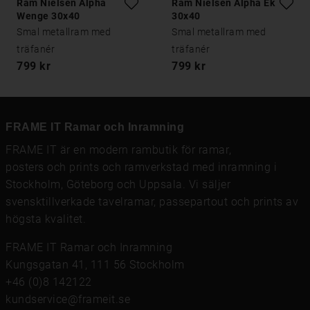
Ram Nielsen Alpha
Ram Nielsen Alpha Ek
Wenge 30x40
30x40
Smal metallram med
Smal metallram med
träfanér
träfanér
799 kr
799 kr
FRAME IT Ramar och Inramning
FRAME IT är en modern rambutik för
ramar
,
posters och prints
och
ramverkstad med inramning
i
Stockholm, Göteborg och Uppsala. Vi säljer
svensktillverkade tavelramar,
passepartout
och prints av
högsta kvalitet.
FRAME IT Ramar och Inramning
Kungsgatan 41, 111 56 Stockholm
+46 (0)8 142122
kundservice@frameit.se