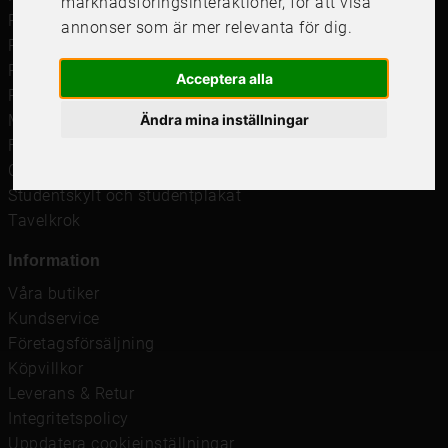
marknadsföringsinteraktioner
,
för att visa
Ramar till Samsung The Frame
annonser som är mer relevanta för dig
.
Ramverkstad & inramning
Passepartout
Acceptera alla
Posters
Ändra mina inställningar
Måttbeställd passepartout
Framkalla bilder
Canvastavla
Studentskylt och studentplakat
Tavelkrok
Information
Våra butiker
Kundservice
Företagsförsäljning
Köpvillkor
Leverans & Retur
Integritetspolicy
Uppdatera cookieinställningar