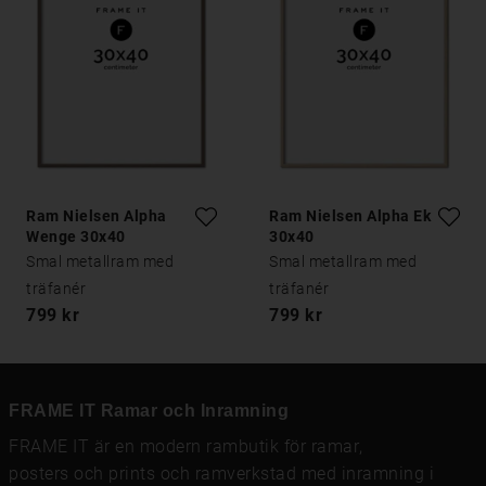
Ram Nielsen Alpha
Ram Nielsen Alpha Ek
Wenge 30x40
30x40
Smal metallram med
Smal metallram med
träfanér
träfanér
799 kr
799 kr
FRAME IT Ramar och Inramning
FRAME IT är en modern rambutik för
ramar
,
posters och prints
och
ramverkstad med inramning
i