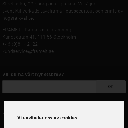
Stockholm, Göteborg och Uppsala. Vi säljer
svensktillverkade tavelramar,
passepartout
och prints av
högsta kvalitet.
FRAME IT Ramar och Inramning
Kungsgatan 41, 111 56 Stockholm
+46 (0)8 142122
kundservice@frameit.se
Vill du ha vårt nyhetsbrev?
OK
Följ oss i dina kanaler
Vi använder oss av cookies