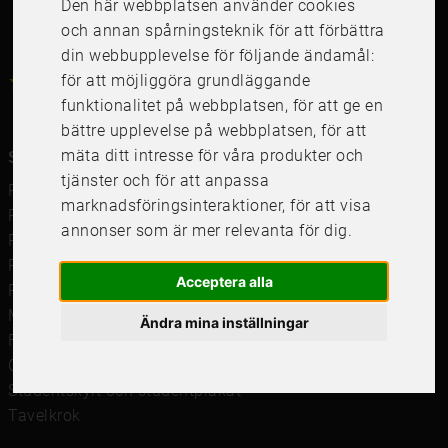
Den här webbplatsen använder cookies
och annan spårningsteknik för att förbättra
din webbupplevelse för följande ändamål:
4.6
för att möjliggöra grundläggande
4.6
/
5
1000
+
Recensioner
funktionalitet på webbplatsen
,
för att ge en
bättre upplevelse på webbplatsen
,
för att
mäta ditt intresse för våra produkter och
Snabblänkar
tjänster och för att anpassa
Ramar
marknadsföringsinteraktioner
,
för att visa
Ramar till Samsung The Frame
annonser som är mer relevanta för dig
.
Ramverkstad & inramning
Passepartout
Acceptera alla
Posters
Måttbeställd passepartout
Ändra mina inställningar
Framkalla bilder
Canvastavla
Studentskylt och studentplakat
Tavelkrok