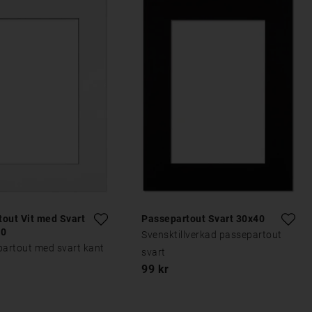
out Vit med Svart
Passepartout Svart 30x40
40
Svensktillverkad passepartout
partout med svart kant
svart
99 kr