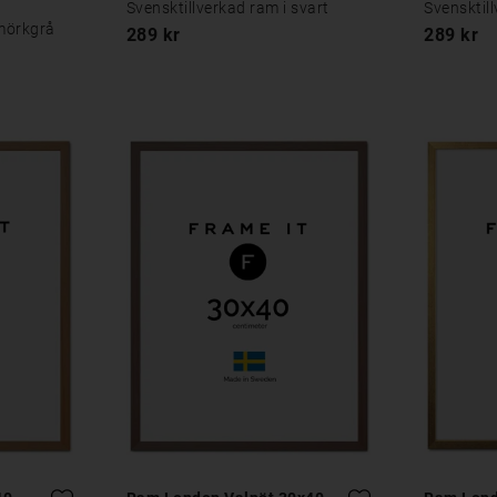
Svensktillverkad ram i svart
Svensktill
 mörkgrå
289 kr
289 kr