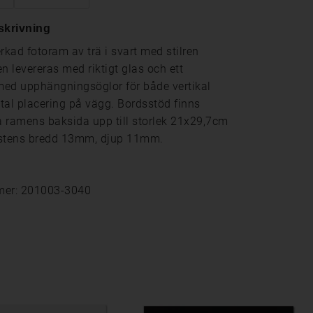
skrivning
rkad fotoram av trä i svart med stilren
n levereras med riktigt glas och ett
ed upphängningsöglor för både vertikal
tal placering på vägg. Bordsstöd finns
 ramens baksida upp till storlek 21x29,7cm
istens bredd 13mm, djup 11mm.
mer: 201003-3040