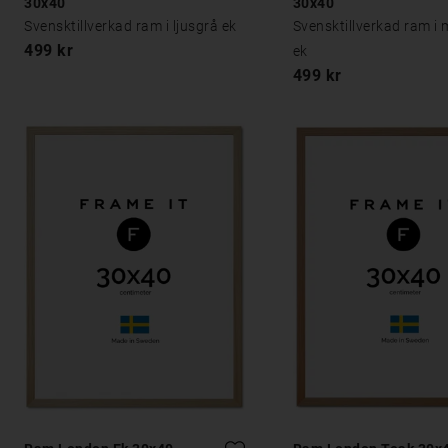
30x40
30x40
Svensktillverkad ram i ljusgrå ek
Svensktillverkad ram i
499 kr
ek
499 kr