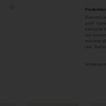
Produktbe
Svensktillve
profil. Rame
bakstycke m
och horison
monterat på
(A4). Raml
Artikelnum