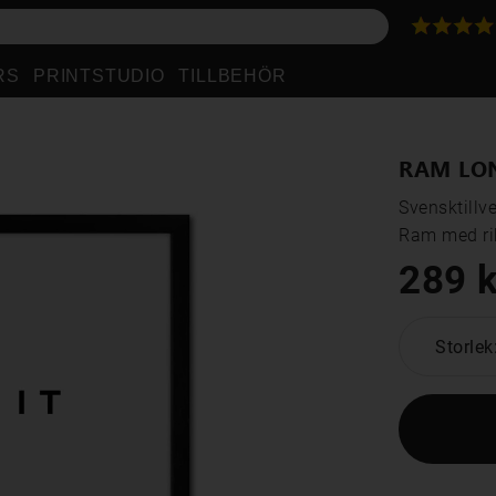
RS
PRINTSTUDIO
TILLBEHÖR
RAM LO
Svensktillve
Ram med rik
289 k
Storlek