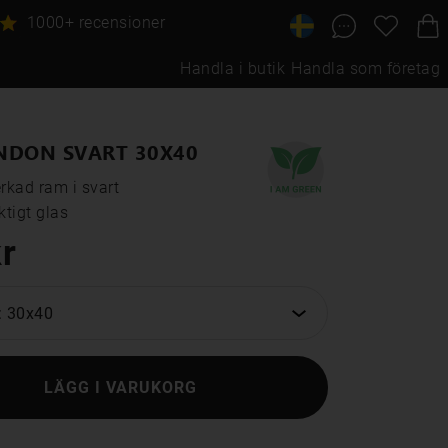
1000+ recensioner
Handla i butik
Handla som företag
NDON SVART 30X40
rkad ram i svart

tigt glas
r
: 30x40
LÄGG I VARUKORG