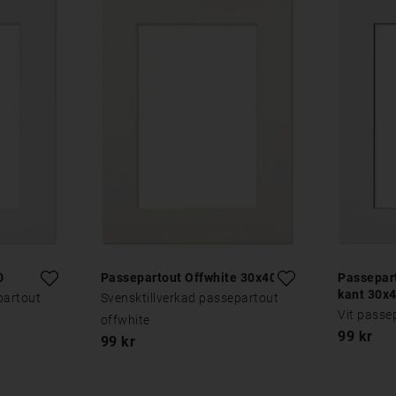
0
Passepartout Offwhite 30x40
Passepart
kant 30x
partout
Svensktillverkad passepartout
Vit passe
offwhite
99 kr
99 kr