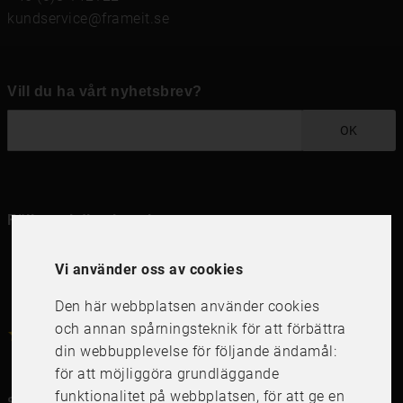
kundservice@frameit.se
Vill du ha vårt nyhetsbrev?
OK
Följ oss i dina kanaler
Vi använder oss av cookies
Den här webbplatsen använder cookies
och annan spårningsteknik för att förbättra
4.6
4.6
/
5
1000
+
Recensioner
din webbupplevelse för följande ändamål:
för att möjliggöra grundläggande
funktionalitet på webbplatsen
,
för att ge en
Snabblänkar