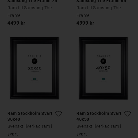
Samsung The Frame 75
Samsung The Frame 85
tum
tum
Ram till Samsung The
Ram till Samsung The
Frame
Frame
4499 kr
4999 kr
Ram Stockholm Svart
Ram Stockholm Svart
30x40
40x50
Svensktillverkad ram i
Svensktillverkad ram i
svart
svart