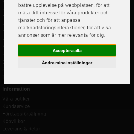
bättre upplevelse på webbplatsen
,
för att
Ramar
mäta ditt intresse för våra produkter och
Ramar till Samsung The Frame
tjänster och för att anpassa
Ramverkstad & inramning
marknadsföringsinteraktioner
,
för att visa
Passepartout
annonser som är mer relevanta för dig
.
Posters
Måttbeställd passepartout
Acceptera alla
Framkalla bilder
Canvastavla
Ändra mina inställningar
Studentskylt och studentplakat
Tavelkrok
Information
Våra butiker
Kundservice
Företagsförsäljning
Köpvillkor
Leverans & Retur