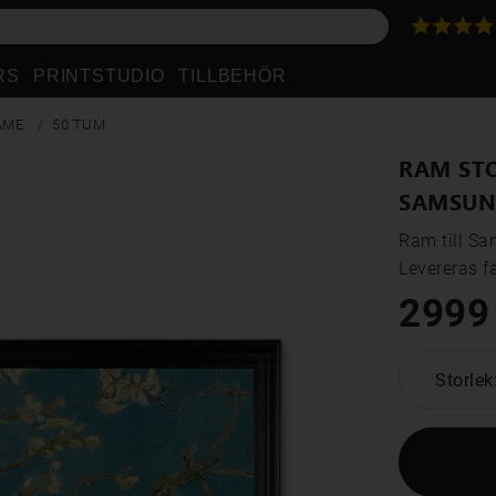
RS
PRINTSTUDIO
TILLBEHÖR
AME
50 TUM
RAM STO
SAMSUN
Ram till S
Levereras f
2999
Storlek