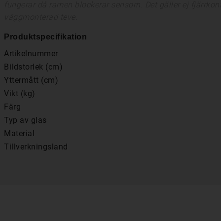
fungerar då ramen blockerar sensorn. Det gäller ej fjärrko
väggmonterad teve.
Produktspecifikation
Artikelnummer
Bildstorlek (cm)
Yttermått (cm)
Vikt (kg)
Färg
Typ av glas
Material
Tillverkningsland