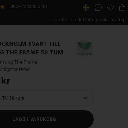
1000+ recensioner
Handla i butik
Handla som företag
CKHOLM SVART TILL
G THE FRAME 50 TUM
amsung The Frame

ärdigmonterad
 kr
: TV 50 tum
LÄGG I VARUKORG