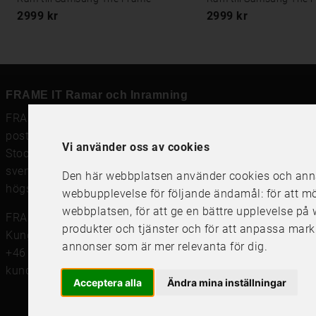
2999 kr
2999 kr
FRAME IT Ramar och Inramning
FRAME IT är en modern rambutik för
ramar
,
posters och prints
och
ramverkstad med inramning
i
Vi använder oss av cookies
Stockholm, Göteborg och Uppsala. Vi säljer
svensktillverkade tavelramar,
passepartout
och prints av
Den här webbplatsen använder cookies och annan
högsta kvalitet.
webbupplevelse för följande ändamål:
för att m
webbplatsen
,
för att ge en bättre upplevelse p
FRAME IT Ramar och Inramning
produkter och tjänster och för att anpassa mark
Kungsgatan 41, 111 56 Stockholm
annonser som är mer relevanta för dig
.
+46 (0)8 142122
kundservice@frameit.se
Acceptera alla
Ändra mina inställningar