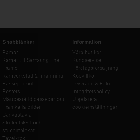
Snabblänkar
Information
Ramar
Våra butiker
Ramar till Samsung The
Kundservice
Frame
Företagsförsäljning
Ramverkstad & inramning
Köpvillkor
Passepartout
Leverans & Retur
Posters
Integritetspolicy
Måttbeställd passepartout
Uppdatera
Framkalla bilder
cookieinställningar
Canvastavla
Studentskylt och
studentplakat
Tavelkrok