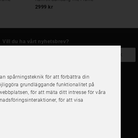
2999 kr
Vill du ha vårt nyhetsbrev?
OK
 spårningsteknik för att förbättra din
öjliggöra grundläggande funktionalitet på
Följ oss i dina kanaler
å webbplatsen
,
för att mäta ditt intresse för våra
nadsföringsinteraktioner
,
för att visa
4.6
4.6
/
5
1000
+
Recensioner