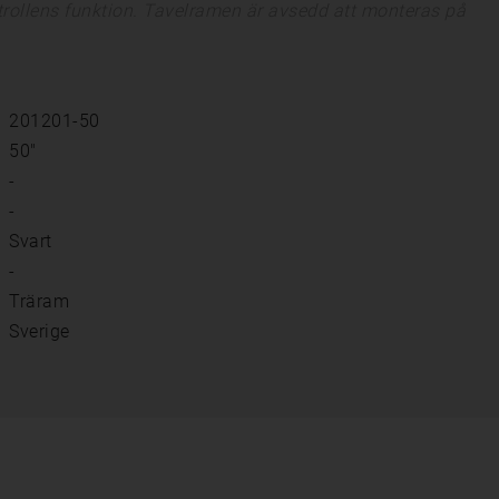
ntrollens funktion. Tavelramen är avsedd att monteras på
201201-50
50"
-
-
Svart
-
Träram
Sverige