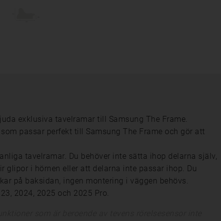
uda exklusiva tavelramar till Samsung The Frame.
 som passar perfekt till Samsung The Frame och gör att
liga tavelramar. Du behöver inte sätta ihop delarna själv,
ir glipor i hörnen eller att delarna inte passar ihop. Du
kar på baksidan, ingen montering i väggen behövs.
23, 2024, 2025 och 2025 Pro.
nktioner som är beroende av tevens rörelsesensor inte