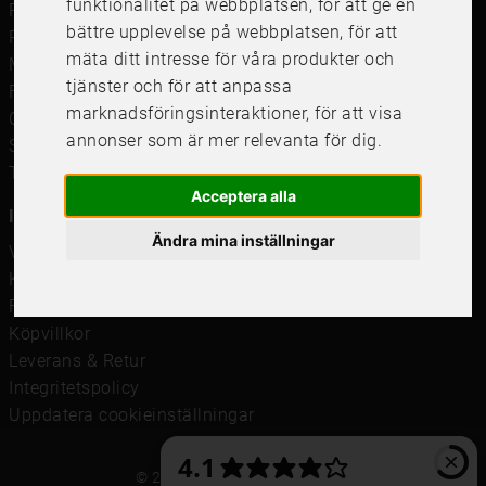
funktionalitet på webbplatsen
,
för att ge en
Passepartout
bättre upplevelse på webbplatsen
,
för att
Posters
mäta ditt intresse för våra produkter och
Måttbeställd passepartout
tjänster och för att anpassa
Framkalla bilder
marknadsföringsinteraktioner
,
för att visa
Canvastavla
annonser som är mer relevanta för dig
.
Studentskylt och studentplakat
Tavelkrok
Acceptera alla
Information
Ändra mina inställningar
Våra butiker
Kundservice
Företagsförsäljning
Köpvillkor
Leverans & Retur
Integritetspolicy
Uppdatera cookieinställningar
© 2021 Frame It International