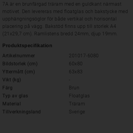
7A är en brunfärgad träram med en guldkant närmast
motivet. Den levereras med floatglas och bakstycke med
upphängningsöglor för både vertikal och horisontal
placering på vägg. Bakstöd finns upp till storlek A4
(21x29,7 cm). Ramlistens bredd 24mm, djup 19mm.
Produktspecifikation
Artikelnummer
201017-6080
Bildstorlek (cm)
60x80
Yttermått (cm)
63x83
Vikt (kg)
-
Färg
Brun
Typ av glas
Floatglas
Material
Träram
Tillverkningsland
Sverige