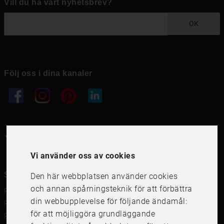
Vill du ha vårt nyhetsbrev?
OK
Följ oss i dina kanaler
4.6
4.6
/
5
1000
+
Recensioner
Vi använder oss av cookies
Snabblänkar
Den här webbplatsen använder cookies
och annan spårningsteknik för att förbättra
Ramar
din webbupplevelse för följande ändamål:
Ramar till Samsung The Frame
för att möjliggöra grundläggande
Ramverkstad & inramning