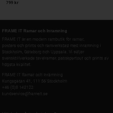
799 kr
FRAME IT Ramar och Inramning
FRAME IT är en modern rambutik för
ramar
,
posters och prints
och
ramverkstad med inramning
i
Stockholm, Göteborg och Uppsala. Vi säljer
svensktillverkade tavelramar,
passepartout
och prints av
högsta kvalitet.
FRAME IT Ramar och Inramning
Kungsgatan 41, 111 56 Stockholm
+46 (0)8 142122
kundservice@frameit.se