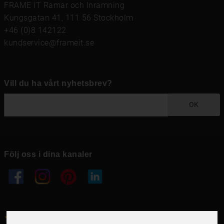
FRAME IT Ramar och Inramning
Kungsgatan 41, 111 56 Stockholm
+46 (0)8 142122
kundservice@frameit.se
Vill du ha vårt nyhetsbrev?
OK
Följ oss i dina kanaler
4.6
4.6
/
5
1000
+
Recensioner