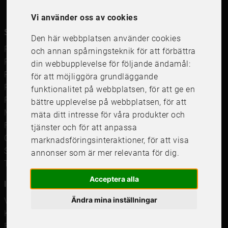
Vi använder oss av cookies
Snabblänkar
Den här webbplatsen använder cookies
Ramar
och annan spårningsteknik för att förbättra
Ramar till Samsung The Frame
din webbupplevelse för följande ändamål:
Ramverkstad & inramning
för att möjliggöra grundläggande
Passepartout
funktionalitet på webbplatsen
,
för att ge en
Posters
bättre upplevelse på webbplatsen
,
för att
Måttbeställd passepartout
mäta ditt intresse för våra produkter och
Framkalla bilder
tjänster och för att anpassa
Canvastavla
marknadsföringsinteraktioner
,
för att visa
Studentskylt och studentplakat
annonser som är mer relevanta för dig
.
Tavelkrok
Acceptera alla
Information
Ändra mina inställningar
Våra butiker
Kundservice
Företagsförsäljning