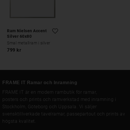
Ram Nielsen Accent
Silver 60x80
Smal metallram i silver
799 kr
FRAME IT Ramar och Inramning
FRAME IT är en modern rambutik för
ramar
,
posters och prints
och
ramverkstad med inramning
i
Stockholm, Göteborg och Uppsala. Vi säljer
svensktillverkade tavelramar,
passepartout
och prints av
högsta kvalitet.