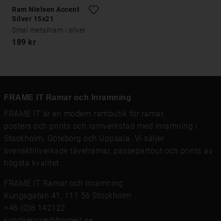
Ram Nielsen Accent
Silver 15x21
Smal metallram i silver
189 kr
FRAME IT Ramar och Inramning
FRAME IT är en modern rambutik för
ramar
,
posters och prints
och
ramverkstad med inramning
i
Stockholm, Göteborg och Uppsala. Vi säljer
svensktillverkade tavelramar,
passepartout
och prints av
högsta kvalitet.
FRAME IT Ramar och Inramning
Kungsgatan 41, 111 56 Stockholm
+46 (0)8 142122
kundservice@frameit.se