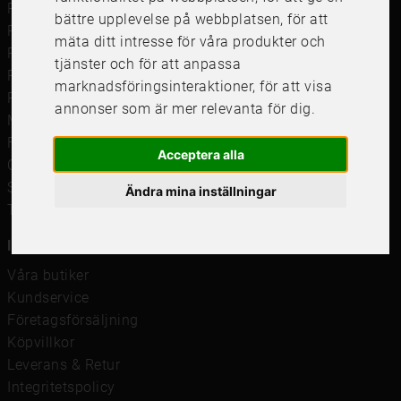
Ramar
bättre upplevelse på webbplatsen
,
för att
Ramar till Samsung The Frame
mäta ditt intresse för våra produkter och
Ramverkstad & inramning
tjänster och för att anpassa
Passepartout
marknadsföringsinteraktioner
,
för att visa
Posters
annonser som är mer relevanta för dig
.
Måttbeställd passepartout
Framkalla bilder
Acceptera alla
Canvastavla
Studentskylt och studentplakat
Ändra mina inställningar
Tavelkrok
Information
Våra butiker
Kundservice
Företagsförsäljning
Köpvillkor
Leverans & Retur
Integritetspolicy