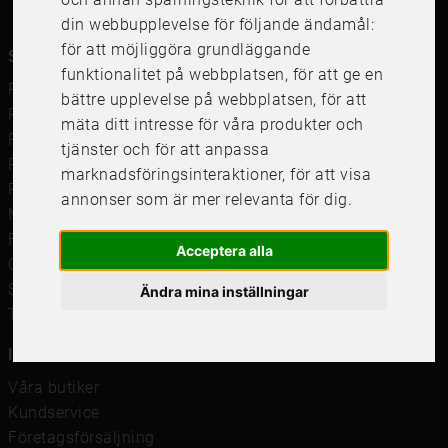
din webbupplevelse för följande ändamål:
för att möjliggöra grundläggande
Snabblänkar
funktionalitet på webbplatsen
,
för att ge en
Ramar
bättre upplevelse på webbplatsen
,
för att
Ramar till Samsung The Frame
mäta ditt intresse för våra produkter och
Ramverkstad & inramning
tjänster och för att anpassa
Passepartout
marknadsföringsinteraktioner
,
för att visa
Posters
annonser som är mer relevanta för dig
.
Måttbeställd passepartout
Framkalla bilder
Acceptera alla
Canvastavla
Studentskylt och studentplakat
Ändra mina inställningar
Tavelkrok
Information
Våra butiker
Kundservice
Företagsförsäljning