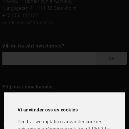
FRAME IT Ramar och Inramning
Kungsgatan 41, 111 56 Stockholm
+46 (0)8 142122
kundservice@frameit.se
Vill du ha vårt nyhetsbrev?
OK
Följ oss i dina kanaler
Vi använder oss av cookies
Den här webbplatsen använder cookies
4.6
4.6
/
5
1000
+
Recensioner
och annan spårningsteknik för att förbättra