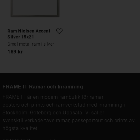
Ram Nielsen Accent
Silver 15x21
Smal metallram i silver
189 kr
FRAME IT Ramar och Inramning
FRAME IT är en modern rambutik för
ramar
,
posters och prints
och
ramverkstad med inramning
i
Stockholm, Göteborg och Uppsala. Vi säljer
svensktillverkade tavelramar,
passepartout
och prints av
högsta kvalitet.