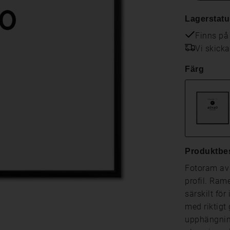
Lagerstatu
Finns på
Vi skick
Färg
Produktbe
Fotoram av 
profil. Ram
särskilt fö
med riktigt
upphängning