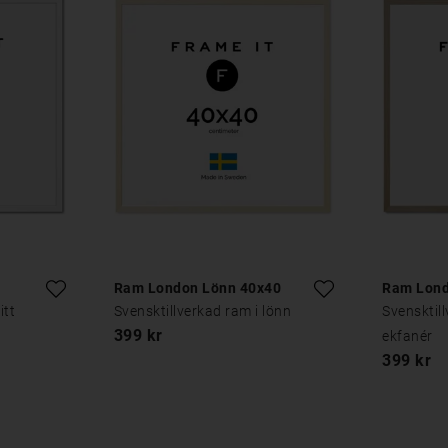
Ram London Lönn 40x40
Ram Lond
itt
Svensktillverkad ram i lönn
Svensktil
399 kr
ekfanér
399 kr