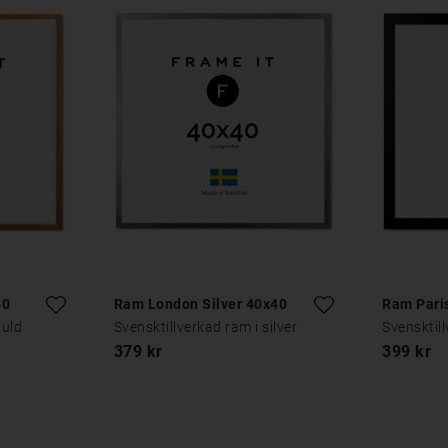
40
Ram London Silver 40x40
Ram Pari
guld
Svensktillverkad ram i silver
Svensktill
379 kr
399 kr