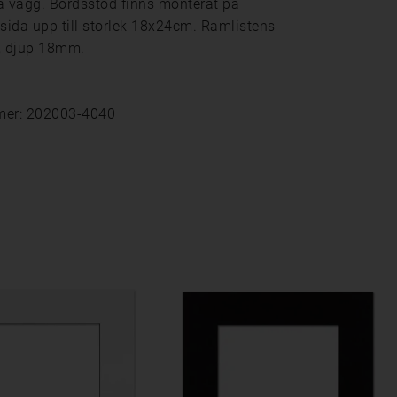
å vägg. Bordsstöd finns monterat på
ida upp till storlek 18x24cm. Ramlistens
 djup 18mm.
mer: 202003-4040