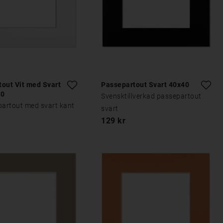
out Vit med Svart
Passepartout Svart 40x40
40
Svensktillverkad passepartout
partout med svart kant
svart
129 kr