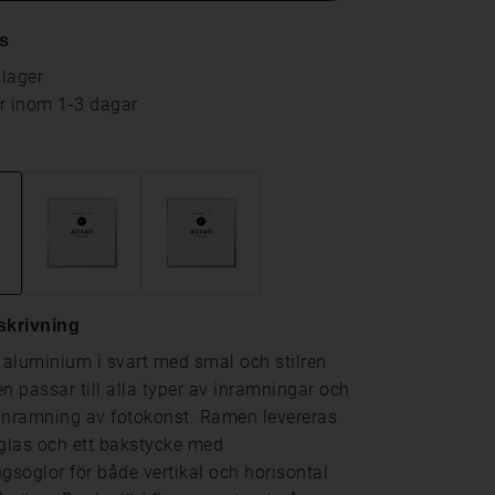
s
 lager
ar inom 1-3 dagar
skrivning
aluminium i svart med smal och stilren
en passar till alla typer av inramningar och
r inramning av fotokonst. Ramen levereras
 glas och ett bakstycke med
söglor för både vertikal och horisontal