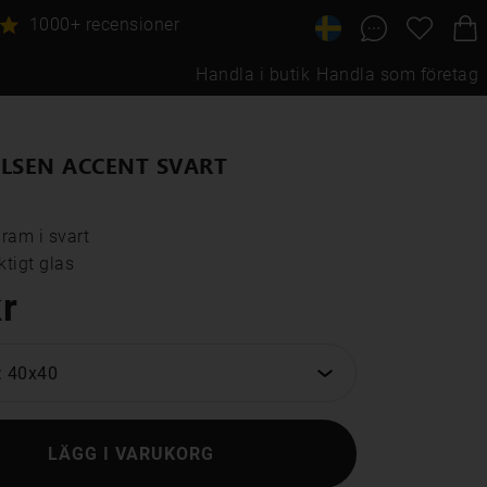
1000+ recensioner
Handla i butik
Handla som företag
LSEN ACCENT SVART
ram i svart

tigt glas
r
: 40x40
LÄGG I VARUKORG