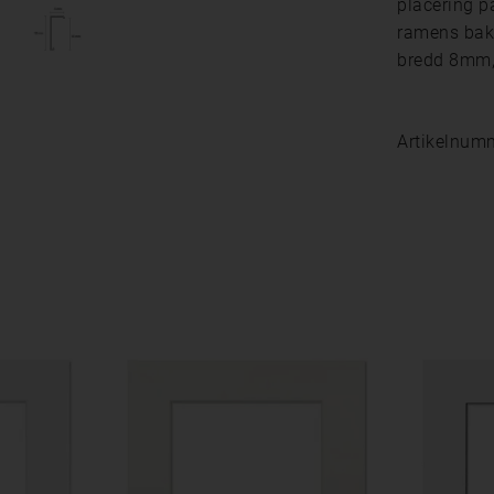
placering p
ramens baks
bredd 8mm,
Artikelnum