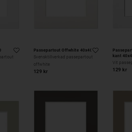
0
Passepartout Offwhite 40x40
Passepart
kant 40x
partout
Svensktillverkad passepartout
Vit passe
offwhite
129 kr
129 kr