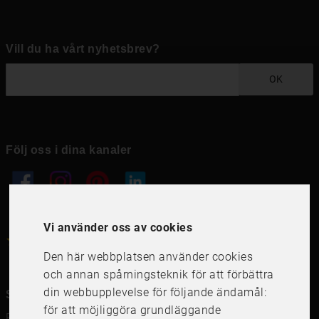
Vill du ha vårt nyhetsbrev?
OK
Följ oss i dina kanaler
Vi använder oss av cookies
4.6
4.6
/
5
1000
+
Recensioner
Den här webbplatsen använder cookies
och annan spårningsteknik för att förbättra
din webbupplevelse för följande ändamål:
Snabblänkar
för att möjliggöra grundläggande
Ramar