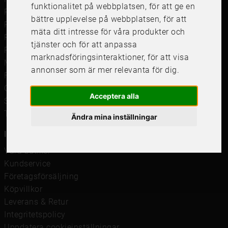
funktionalitet på webbplatsen
,
för att ge en
Ramar till Samsung The Frame
bättre upplevelse på webbplatsen
,
för att
Ramverkstad & inramning
mäta ditt intresse för våra produkter och
Passepartout
tjänster och för att anpassa
Posters
marknadsföringsinteraktioner
,
för att visa
Måttbeställd passepartout
annonser som är mer relevanta för dig
.
Framkalla bilder
Canvastavla
Acceptera alla
Studentskylt och studentplakat
Tavelkrok
Ändra mina inställningar
Information
Våra butiker
Kundservice
Företagsförsäljning
Köpvillkor
Leverans & Retur
Integritetspolicy
Uppdatera cookieinställningar