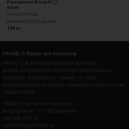
Passepartout Biscay Blue
40x40
Svensktillverkad
passepartout Biscay Blue
159 kr
FRAME IT Ramar och Inramning
FRAME IT är en modern rambutik för
ramar
,
posters och prints
och
ramverkstad med inramning
i
Stockholm, Göteborg och Uppsala. Vi säljer
svensktillverkade tavelramar,
passepartout
och prints av
högsta kvalitet.
FRAME IT Ramar och Inramning
Kungsgatan 41, 111 56 Stockholm
+46 (0)8 142122
kundservice@frameit.se