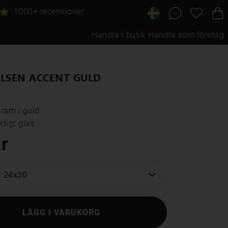
1000+ recensioner
Handla i butik
Handla som företag
LSEN ACCENT GULD
ram i guld

tigt glas
r
: 24x30
LÄGG I VARUKORG