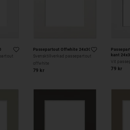
0
Passepartout Offwhite 24x30
Passepart
kant 24x
partout
Svensktillverkad passepartout
Vit passe
offwhite
79 kr
79 kr