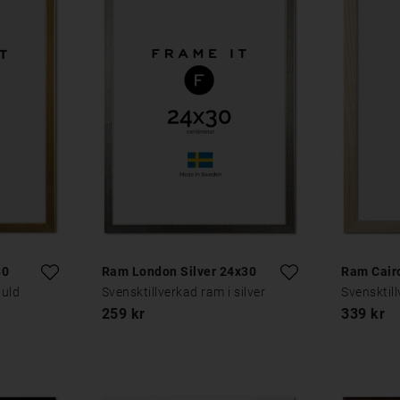
30
Ram London Silver 24x30
Ram Cair
guld
Svensktillverkad ram i silver
Svensktill
259 kr
339 kr