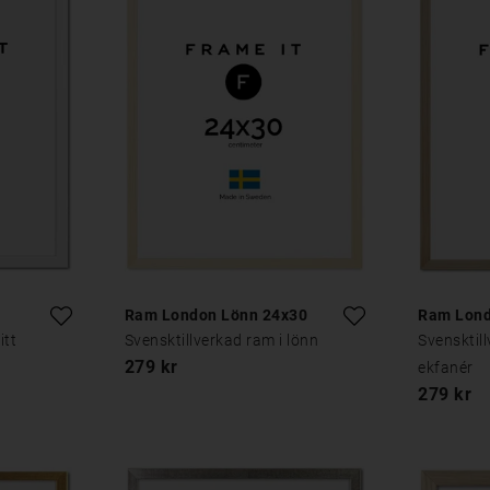
Ram London Lönn 24x30
Ram Lond
itt
Svensktillverkad ram i lönn
Svensktil
279 kr
ekfanér
279 kr