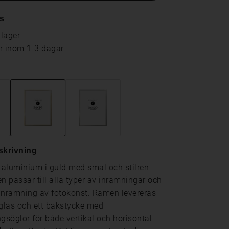
s
 lager
ar inom 1-3 dagar
skrivning
aluminium i guld med smal och stilren
en passar till alla typer av inramningar och
r inramning av fotokonst. Ramen levereras
 glas och ett bakstycke med
söglor för både vertikal och horisontal