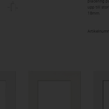
placering p
upp till st
18mm.
Artikelnum