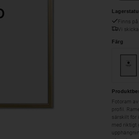
Lagerstatu
Finns på
Vi skick
Färg
Produktbe
Fotoram av 
profil. Ram
särskilt fö
med riktigt
upphängning