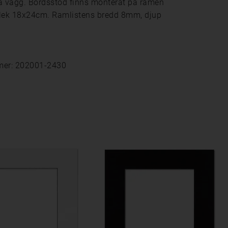
å vägg. Bordsstöd finns monterat på ramen
orlek 18x24cm. Ramlistens bredd 8mm, djup
mer: 202001-2430