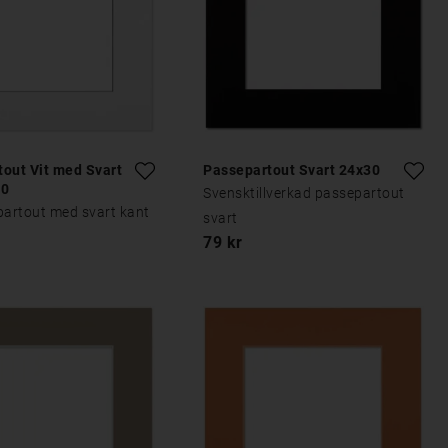
out Vit med Svart
Passepartout Svart 24x30
30
Svensktillverkad passepartout
partout med svart kant
svart
79 kr