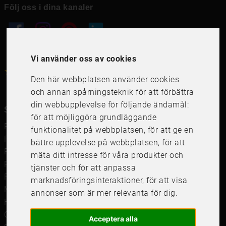
Följ oss i dina kanaler
Vi använder oss av cookies
4.6
4.6
/
5
1000
+
Recensioner
Den här webbplatsen använder cookies
och annan spårningsteknik för att förbättra
din webbupplevelse för följande ändamål:
Snabblänkar
för att möjliggöra grundläggande
Ramar
funktionalitet på webbplatsen
,
för att ge en
Ramar till Samsung The Frame
bättre upplevelse på webbplatsen
,
för att
Ramverkstad & inramning
mäta ditt intresse för våra produkter och
Passepartout
tjänster och för att anpassa
Posters
marknadsföringsinteraktioner
,
för att visa
Måttbeställd passepartout
annonser som är mer relevanta för dig
.
Framkalla bilder
Canvastavla
Acceptera alla