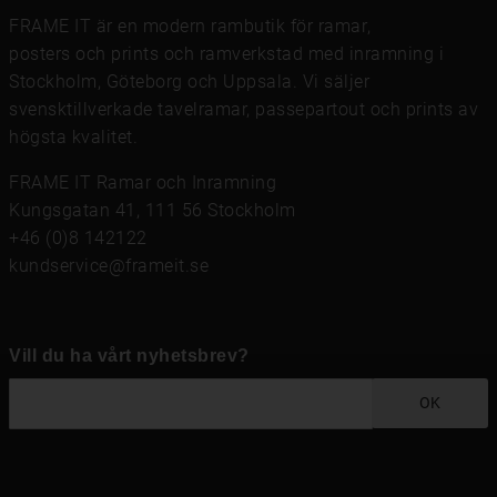
FRAME IT är en modern rambutik för
ramar
,
posters och prints
och
ramverkstad med inramning
i
Stockholm, Göteborg och Uppsala. Vi säljer
svensktillverkade tavelramar,
passepartout
och prints av
högsta kvalitet.
FRAME IT Ramar och Inramning
Kungsgatan 41, 111 56 Stockholm
+46 (0)8 142122
kundservice@frameit.se
Vill du ha vårt nyhetsbrev?
OK