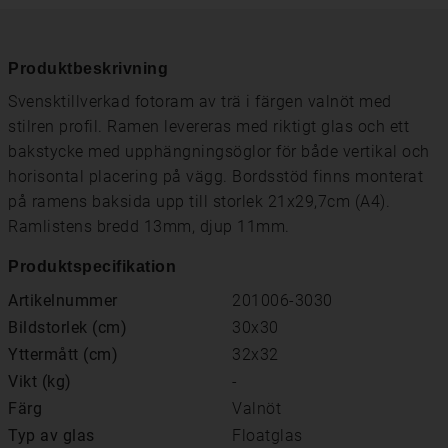
Produktbeskrivning
Svensktillverkad fotoram av trä i färgen valnöt med
stilren profil. Ramen levereras med riktigt glas och ett
bakstycke med upphängningsöglor för både vertikal och
horisontal placering på vägg. Bordsstöd finns monterat
på ramens baksida upp till storlek 21x29,7cm (A4).
Ramlistens bredd 13mm, djup 11mm.
Produktspecifikation
Artikelnummer
201006-3030
Bildstorlek (cm)
30x30
Yttermått (cm)
32x32
Vikt (kg)
-
Färg
Valnöt
Typ av glas
Floatglas