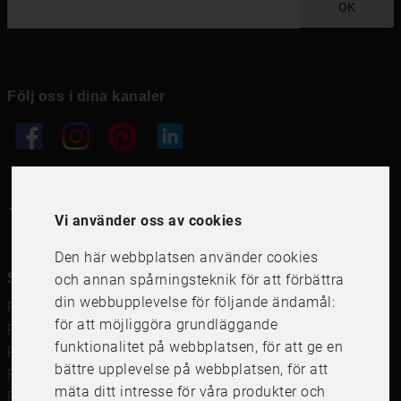
OK
Följ oss i dina kanaler
4.6
4.6
/
5
1000
+
Recensioner
Vi använder oss av cookies
Den här webbplatsen använder cookies
Snabblänkar
och annan spårningsteknik för att förbättra
din webbupplevelse för följande ändamål:
Ramar
för att möjliggöra grundläggande
Ramar till Samsung The Frame
funktionalitet på webbplatsen
,
för att ge en
Ramverkstad & inramning
bättre upplevelse på webbplatsen
,
för att
Passepartout
mäta ditt intresse för våra produkter och
Posters