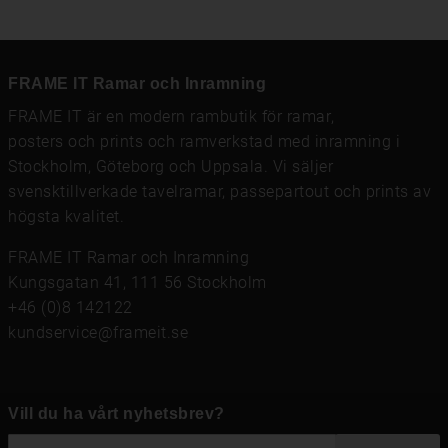
FRAME IT Ramar och Inramning
FRAME IT är en modern rambutik för
ramar
,
posters och prints
och
ramverkstad med inramning
i
Stockholm, Göteborg och Uppsala. Vi säljer
svensktillverkade tavelramar,
passepartout
och prints av
högsta kvalitet.
FRAME IT Ramar och Inramning
Kungsgatan 41, 111 56 Stockholm
+46 (0)8 142122
kundservice@frameit.se
Vill du ha vårt nyhetsbrev?