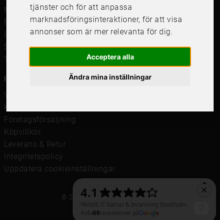
tjänster och för att anpassa
Måttbeställd passepartout
marknadsföringsinteraktioner
,
för att visa
Framkalla bilder
annonser som är mer relevanta för dig
.
Canvastavla
Studentskylt och studentplakat
Acceptera alla
Tavelkrok
Ändra mina inställningar
Information
Våra butiker
Kundservice
Företagsförsäljning
Köpvillkor
Leverans & Retur
Integritetspolicy
Uppdatera cookieinställningar
© 2021 Frame It International