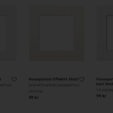
0
Passepartout Offwhite 30x30
Passepart
kant 30x
partout
Svensktillverkad passepartout
Vit passe
offwhite
99 kr
99 kr