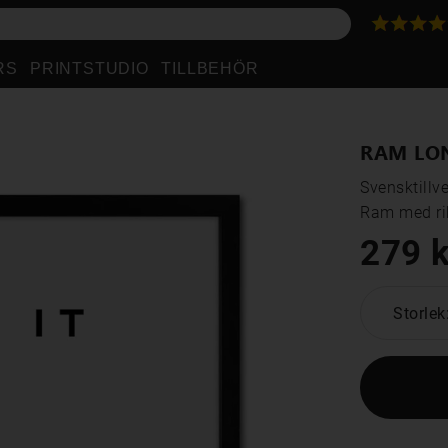
RS
PRINTSTUDIO
TILLBEHÖR
RAM LO
Svensktillve
Ram med rik
279 k
Storlek