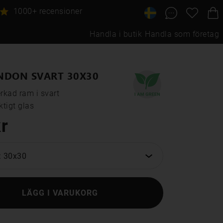
1000+ recensioner
Handla i butik
Handla som företag
NDON SVART 30X30
rkad ram i svart

tigt glas
r
: 30x30
LÄGG I VARUKORG