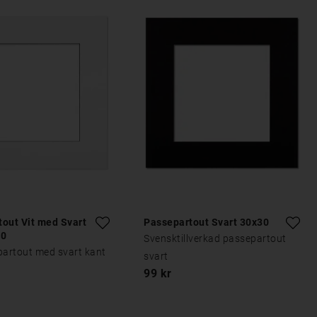
out Vit med Svart
Passepartout Svart 30x30
30
Svensktillverkad passepartout
partout med svart kant
svart
99 kr