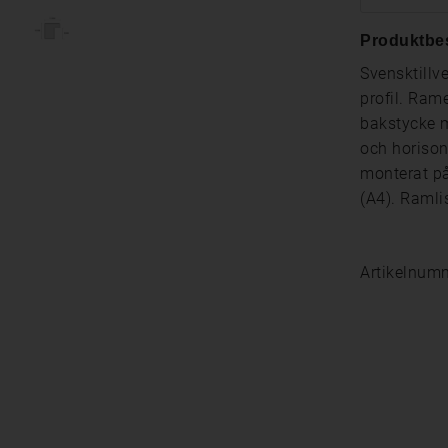
Produktbe
Svensktillve
profil. Rame
bakstycke m
och horison
monterat på
(A4). Raml
Artikelnum