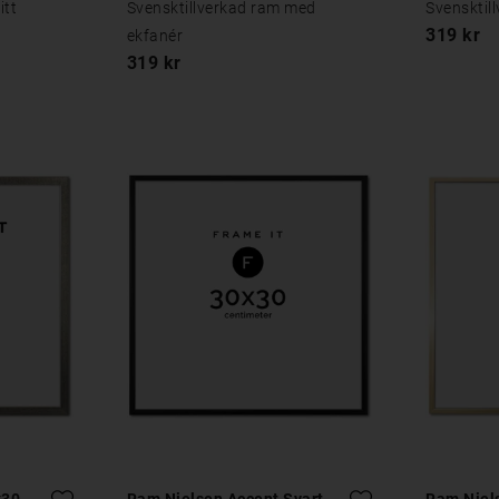
itt
Svensktillverkad ram med
Svensktil
319 kr
ekfanér
319 kr