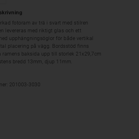
skrivning
rkad fotoram av trä i svart med stilren
n levereras med riktigt glas och ett
ed upphängningsöglor för både vertikal
tal placering på vägg. Bordsstöd finns
 ramens baksida upp till storlek 21x29,7cm
istens bredd 13mm, djup 11mm.
mer: 201003-3030