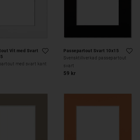
out Vit med Svart
Passepartout Svart 10x15
15
Svensktillverkad passepartout
partout med svart kant
svart
59 kr