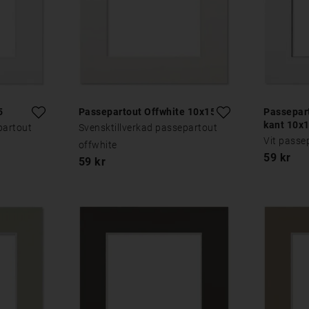
5
Passepartout Offwhite 10x15
Passepart
kant 10x
partout
Svensktillverkad passepartout
Vit passe
offwhite
59 kr
59 kr