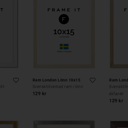
Ram London Lönn 10x15
Ram Lond
itt
Svensktillverkad ram i lönn
Svensktil
129 kr
ekfanér
129 kr