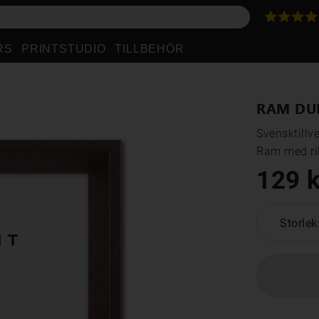
RS
PRINTSTUDIO
TILLBEHÖR
RAM DU
Svensktillve
Ram med rik
129 k
Storlek