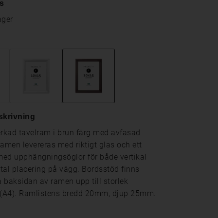
s
ager
skrivning
erkad tavelram i brun färg med avfasad
Ramen levereras med riktigt glas och ett
ed upphängningsöglor för både vertikal
tal placering på vägg. Bordsstöd finns
 baksidan av ramen upp till storlek
(A4). Ramlistens bredd 20mm, djup 25mm.