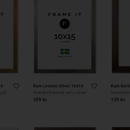
15
Ram London Silver 10x15
Ram Berl
guld
Svensktillverkad ram i silver
Svensktil
109 kr
129 kr