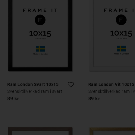
Ram London Svart 10x15
Ram London Vit 10x15
Svensktillverkad ram i svart
Svensktillverkad ram i v
89 kr
89 kr