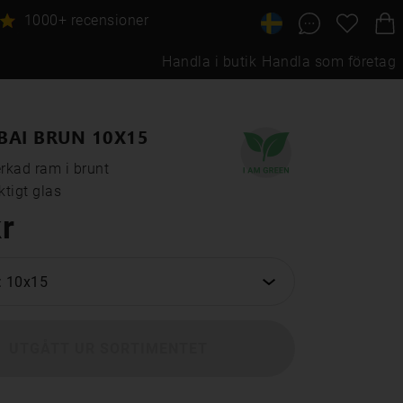
1000+ recensioner
Handla i butik
Handla som företag
BAI BRUN 10X15
rkad ram i brunt

tigt glas
r
: 10x15
UTGÅTT UR SORTIMENTET