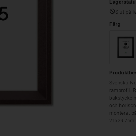
Lagerstatu
Slut på l
Färg
Produktbe
Svensktillv
ramprofil. 
bakstycke m
och horison
monterat på
21x29,7cm 