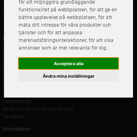
för att möjliggöra grundläggande
funktionalitet på webbplatsen
,
för att ge en
4.6
4.6
/
5
1000
+
Recensioner
bättre upplevelse på webbplatsen
,
för att
mäta ditt intresse för våra produkter och
tjänster och för att anpassa
Snabblänkar
marknadsföringsinteraktioner
,
för att visa
annonser som är mer relevanta för dig
.
Ramar
Ramar till Samsung The Frame
Ramverkstad & inramning
Acceptera alla
Passepartout
Ändra mina inställningar
Posters
Måttbeställd passepartout
Framkalla bilder
Canvastavla
Studentskylt och studentplakat
Tavelkrok
Information