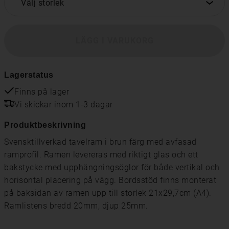
Välj storlek
LÄGG I VARUKORG
Lagerstatus
Finns på lager
Vi skickar inom 1-3 dagar
Produktbeskrivning
Svensktillverkad tavelram i brun färg med avfasad
ramprofil. Ramen levereras med riktigt glas och ett
bakstycke med upphängningsöglor för både vertikal och
horisontal placering på vägg. Bordsstöd finns monterat
på baksidan av ramen upp till storlek 21x29,7cm (A4).
Ramlistens bredd 20mm, djup 25mm.