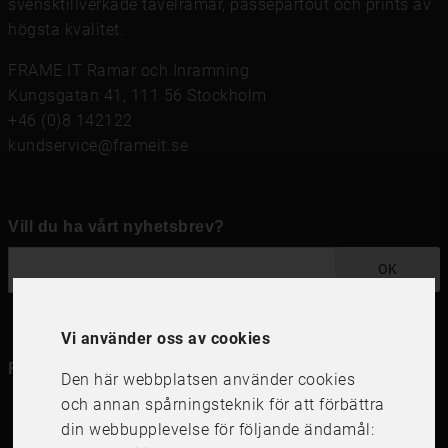
svensktillverkade tavelramar,
passepartout
och prints av
högsta kvalitet.
FRAME IT Ramar och Inramning
Kungsgatan 41, 111 56 Stockholm
+46 (0)8 142122
kundservice@frameit.se
Vill du ha vårt nyhetsbrev?
OK
Vi använder oss av cookies
Följ oss i dina kanaler
Den här webbplatsen använder cookies
och annan spårningsteknik för att förbättra
din webbupplevelse för följande ändamål: