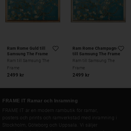
Ram Rome Guld till
Ram Rome Champagne
Samsung The Frame
till Samsung The Frame
Ram till Samsung The
Ram till Samsung The
Frame
Frame
2499 kr
2499 kr
FRAME IT Ramar och Inramning
FRAME IT är en modern rambutik för
ramar
,
posters och prints
och
ramverkstad med inramning
i
Stockholm, Göteborg och Uppsala. Vi säljer