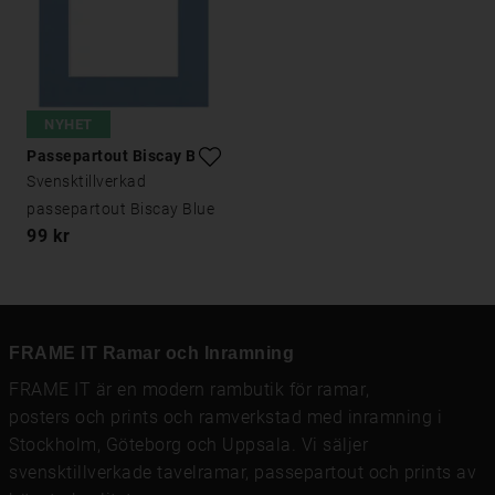
NYHET
Passepartout Biscay Blue
Svensktillverkad
passepartout Biscay Blue
99 kr
FRAME IT Ramar och Inramning
FRAME IT är en modern rambutik för
ramar
,
posters och prints
och
ramverkstad med inramning
i
Stockholm, Göteborg och Uppsala. Vi säljer
svensktillverkade tavelramar,
passepartout
och prints av