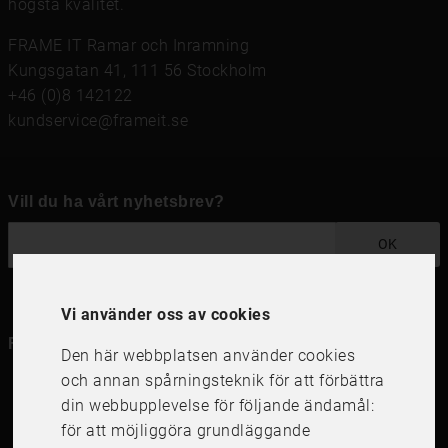
högsta kvalitet.
FRAME IT Ramar och Inramning
Kungsgatan 41, 111 56 Stockholm
+46 (0)8 142122
kundservice@frameit.se
Vill du ha vårt nyhetsbrev?
OK
Vi använder oss av cookies
Följ oss i dina kanaler
Den här webbplatsen använder cookies
och annan spårningsteknik för att förbättra
din webbupplevelse för följande ändamål:
för att möjliggöra grundläggande