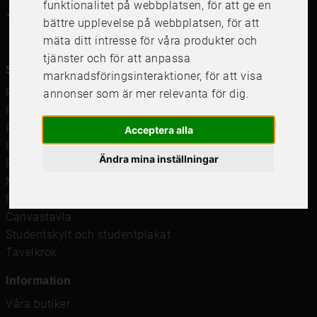
funktionalitet på webbplatsen
,
för att ge en
4.6
4.6
/
5
1000
+
Recensioner
bättre upplevelse på webbplatsen
,
för att
mäta ditt intresse för våra produkter och
tjänster och för att anpassa
Snabblänkar
marknadsföringsinteraktioner
,
för att visa
Ramar
annonser som är mer relevanta för dig
.
Ramar till Samsung The Frame
Ramverkstad & inramning
Acceptera alla
Passepartout
Ändra mina inställningar
Posters
Måttbeställd passepartout
Framkalla bilder
Canvastavla
Studentskylt och studentplakat
Tavelkrok
Information
Våra butiker