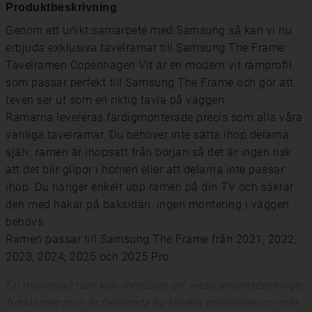
Produktbeskrivning
Genom ett unikt samarbete med Samsung så kan vi nu
erbjuda exklusiva tavelramar till Samsung The Frame.
Tavelramen Copenhagen Vit är en modern vit ramprofil
som passar perfekt till Samsung The Frame och gör att
teven ser ut som en riktig tavla på väggen.
Ramarna levereras färdigmonterade precis som alla våra
vanliga tavelramar. Du behöver inte sätta ihop delarna
själv, ramen är ihopsatt från början så det är ingen risk
att det blir glipor i hörnen eller att delarna inte passar
ihop. Du hänger enkelt upp ramen på din TV och säkrar
den med hakar på baksidan, ingen montering i väggen
behövs.
Ramen passar till Samsung The Frame från 2021, 2022,
2023, 2024, 2025 och 2025 Pro.
En monterad ram kan innebära att vissa strömsparnings-
funktioner som är beroende av tevens rörelsesensor inte