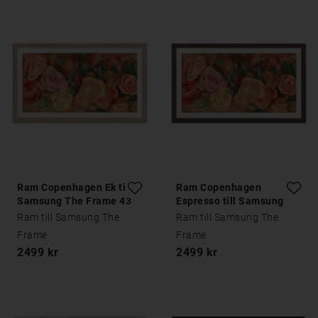
Ram Copenhagen Ek till
Ram Copenhagen
Samsung The Frame 43
Espresso till Samsung
tum
The Frame 43 tum
Ram till Samsung The
Ram till Samsung The
Frame
Frame
2499 kr
2499 kr