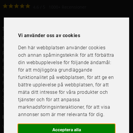
4.6
4.6
/
5
1000
+
Recensioner
Snabblänkar
Vi använder oss av cookies
Ramar
Ramar till Samsung The Frame
Den här webbplatsen använder cookies
Ramverkstad & inramning
och annan spårningsteknik för att förbättra
Passepartout
din webbupplevelse för följande ändamål:
Posters
för att möjliggöra grundläggande
Måttbeställd passepartout
funktionalitet på webbplatsen
,
för att ge en
Framkalla bilder
bättre upplevelse på webbplatsen
,
för att
Canvastavla
mäta ditt intresse för våra produkter och
Studentskylt och studentplakat
tjänster och för att anpassa
Tavelkrok
marknadsföringsinteraktioner
,
för att visa
annonser som är mer relevanta för dig
.
Information
Våra butiker
Acceptera alla