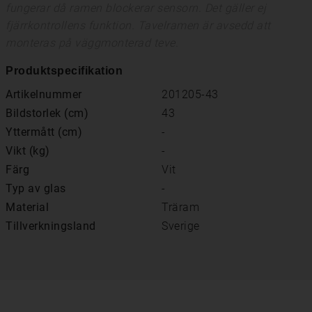
fungerar då ramen blockerar sensorn. Det gäller ej
fjärrkontrollens funktion. Tavelramen är avsedd att
monteras på väggmonterad teve.
Produktspecifikation
Artikelnummer
201205-43
Bildstorlek (cm)
43
Yttermått (cm)
-
Vikt (kg)
-
Färg
Vit
Typ av glas
-
Material
Träram
Tillverkningsland
Sverige