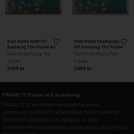
Ram Rome Guld till
Ram Rome Champagne
Samsung The Frame 43
till Samsung The Frame
tum
43 tum
Ram till Samsung The
Ram till Samsung The
Frame
Frame
2499 kr
2499 kr
FRAME IT Ramar och Inramning
FRAME IT är en modern rambutik för
ramar
,
posters och prints
och
ramverkstad med inramning
i
Stockholm, Göteborg och Uppsala. Vi säljer
svensktillverkade tavelramar,
passepartout
och prints av