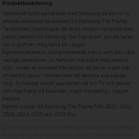
Produktbeskrivning
Genom ett unikt samarbete med Samsung så kan vi nu
erbjuda exklusiva tavelramar till Samsung The Frame.
Tavelramen Copenhagen Ek är en modern ramprofil som
passar perfekt till Samsung The Frame och gör att teven
ser ut som en riktig tavla på väggen.
Ramarna levereras färdigmonterade precis som alla våra
vanliga tavelramar. Du behöver inte sätta ihop delarna
själv, ramen är ihopsatt från början så det är ingen risk
att det blir glipor i hörnen eller att delarna inte passar
ihop. Du hänger enkelt upp ramen på din TV och säkrar
den med hakar på baksidan, ingen montering i väggen
behövs.
Ramen passar till Samsung The Frame från 2021, 2022,
2023, 2024, 2025 och 2025 Pro.
En monterad ram kan innebära att vissa strömsparnings-
funktioner som är beroende av tevens rörelsesensor inte