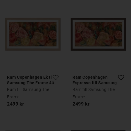
Ram Copenhagen Ek till
Ram Copenhagen
Samsung The Frame 43
Espresso till Samsung
tum
The Frame 43 tum
Ram till Samsung The
Ram till Samsung The
Frame
Frame
2499 kr
2499 kr