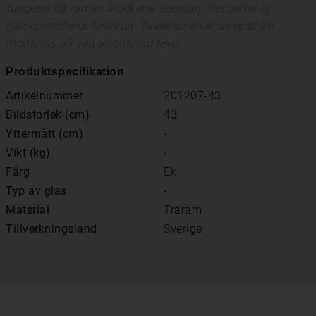
fungerar då ramen blockerar sensorn. Det gäller ej
fjärrkontrollens funktion. Tavelramen är avsedd att
monteras på väggmonterad teve.
Produktspecifikation
Artikelnummer
201207-43
Bildstorlek (cm)
43
Yttermått (cm)
-
Vikt (kg)
-
Färg
Ek
Typ av glas
-
Material
Träram
Tillverkningsland
Sverige