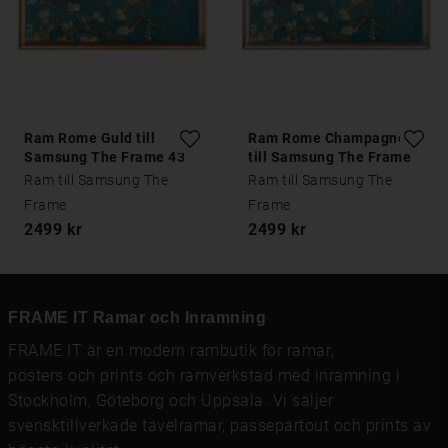
Ram Rome Guld till
Ram Rome Champagne
Samsung The Frame 43
till Samsung The Frame
tum
43 tum
Ram till Samsung The
Ram till Samsung The
Frame
Frame
2499 kr
2499 kr
FRAME IT Ramar och Inramning
FRAME IT är en modern rambutik för
ramar
,
posters och prints
och
ramverkstad med inramning
i
Stockholm, Göteborg och Uppsala. Vi säljer
svensktillverkade tavelramar,
passepartout
och prints av