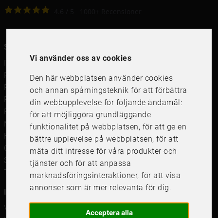
4.6
4.6
/
5
1000
+
Recensioner
Snabblänkar
Vi använder oss av cookies
Ramar
Ramar till Samsung The Frame
Den här webbplatsen använder cookies
Ramverkstad & inramning
och annan spårningsteknik för att förbättra
Passepartout
din webbupplevelse för följande ändamål:
Posters
för att möjliggöra grundläggande
Måttbeställd passepartout
funktionalitet på webbplatsen
,
för att ge en
Framkalla bilder
bättre upplevelse på webbplatsen
,
för att
Canvastavla
mäta ditt intresse för våra produkter och
Studentskylt och studentplakat
tjänster och för att anpassa
Tavelkrok
marknadsföringsinteraktioner
,
för att visa
annonser som är mer relevanta för dig
.
Information
Våra butiker
Acceptera alla