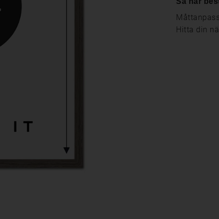
Så här bes
Måttanpassa
Hitta din n