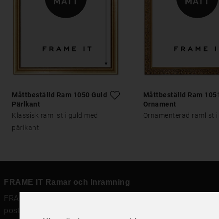
Måttbeställd Ram 1050 Guld
Måttbeställd Ram 105
Pärlkant
Ornament
Klassisk ramlist i guld med
Ornamenterad ramlist i
pärlkant
FRAME IT Ramar och Inramning
FRAME IT är en modern rambutik för
ramar
,
posters och prints
och
ramverkstad med inramning
i