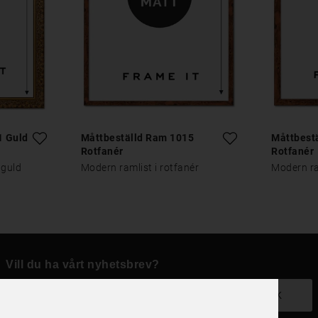
1 Guld
Måttbeställd Ram 1015
Måttbest
Rotfanér
Rotfanér
 guld
Modern ramlist i rotfanér
Modern ra
Vill du ha vårt nyhetsbrev?
OK