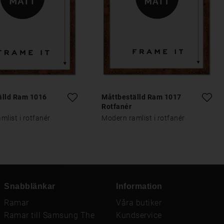
älld Ram 1016
Måttbeställd Ram 1017
Rotfanér
mlist i rotfanér
Modern ramlist i rotfanér
Snabblänkar
Information
Ramar
Våra butiker
Ramar till Samsung The
Kundservice