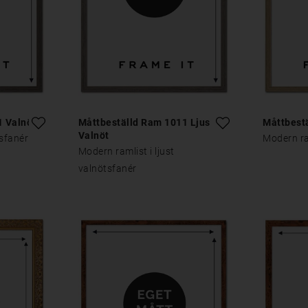
1 Valnöt
Måttbeställd Ram 1011 Ljus
Måttbest
Valnöt
tsfanér
Modern ra
Modern ramlist i ljust
valnötsfanér