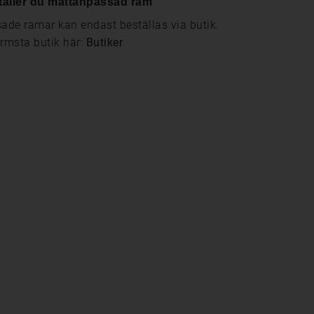
täller du måttanpassad ram
de ramar kan endast beställas via butik.
ärmsta butik här:
Butiker