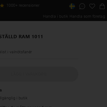
1000+ recensioner
Handla i butik
Handla som företag
STÄLLD RAM 1011
ist i valnötsfanér
LÄGG I VARUKORG
s
llgänglig i butik