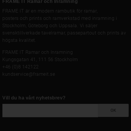
FRAME IT Ramar och Inramning
FRAME IT är en modern rambutik för
ramar
,
posters och prints
och
ramverkstad med inramning
i
Stockholm, Göteborg och Uppsala. Vi säljer
svensktillverkade tavelramar,
passepartout
och prints av
högsta kvalitet.
FRAME IT Ramar och Inramning
Kungsgatan 41, 111 56 Stockholm
+46 (0)8 142122
kundservice@frameit.se
Vill du ha vårt nyhetsbrev?
OK