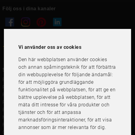
Följ oss i dina kanaler
4.6
Vi använder oss av cookies
4.6
/
5
1000
+
Recensioner
Den här webbplatsen använder cookies
och annan spårningsteknik för att förbättra
Snabblänkar
din webbupplevelse för följande ändamål:
Ramar
för att möjliggöra grundläggande
Ramar till Samsung The Frame
funktionalitet på webbplatsen
,
för att ge en
Ramverkstad & inramning
bättre upplevelse på webbplatsen
,
för att
Passepartout
mäta ditt intresse för våra produkter och
Posters
tjänster och för att anpassa
Måttbeställd passepartout
marknadsföringsinteraktioner
,
för att visa
Framkalla bilder
annonser som är mer relevanta för dig
.
Canvastavla