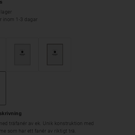
s
 lager
ar inom 1-3 dagar
skrivning
ed träfanér av ek. Unik konstruktion med
e som har ett fanér av riktigt trä.