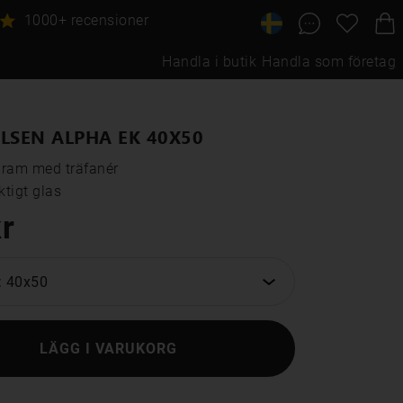
1000+ recensioner
Handla i butik
Handla som företag
LSEN ALPHA EK 40X50
ram med träfanér

tigt glas
r
: 40x50
LÄGG I VARUKORG