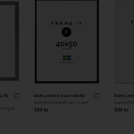
å Ek
Ram London Svart 40x50
Ram Lond
Svensktillverkad ram i svart
Svensktill
 mörkgrå
339 kr
339 kr