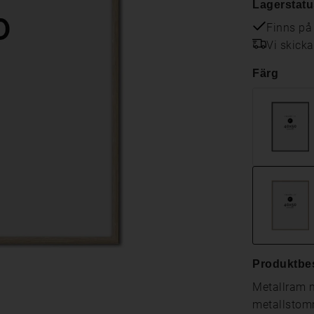
Lagerstatu
Finns på
Vi skick
Färg
Produktbe
Metallram m
metallstomm