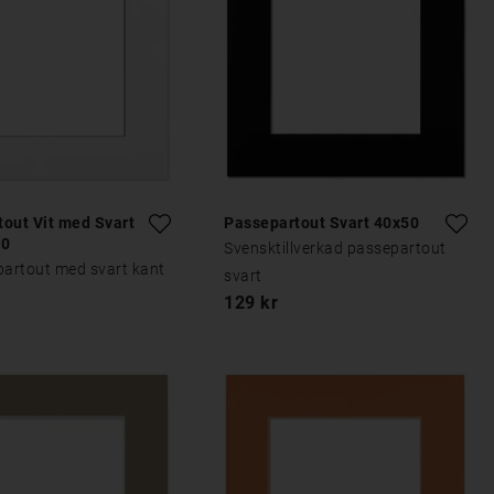
out Vit med Svart
Passepartout Svart 40x50
50
Svensktillverkad passepartout
partout med svart kant
svart
129 kr