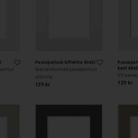
0
Passepartout Offwhite 40x50
Passepart
kant 40x
partout
Svensktillverkad passepartout
Vit passe
offwhite
129 kr
129 kr