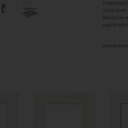
Förbättrad 
stabil även 
Bakstycke 
upphängnin
Artikelnum