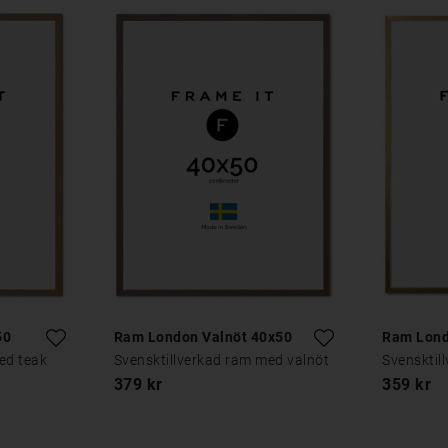
50
Ram London Valnöt 40x50
Ram Lond
ed teak
Svensktillverkad ram med valnöt
Svensktil
379 kr
359 kr