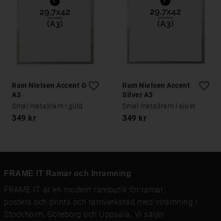
Ram Nielsen Accent Guld
Ram Nielsen Accent
A3
Silver A3
Smal metallram i guld
Smal metallram i silver
349 kr
349 kr
FRAME IT Ramar och Inramning
FRAME IT är en modern rambutik för
ramar
,
posters och prints
och
ramverkstad med inramning
i
Stockholm, Göteborg och Uppsala. Vi säljer