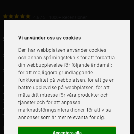
4.6
4.6
/
5
1000
+
Recensioner
Vi använder oss av cookies
Snabblänkar
Ramar
Den här webbplatsen använder cookies
Ramar till Samsung The Frame
och annan spårningsteknik för att förbättra
Ramverkstad & inramning
din webbupplevelse för följande ändamål:
Passepartout
för att möjliggöra grundläggande
Posters
funktionalitet på webbplatsen
,
för att ge en
Måttbeställd passepartout
bättre upplevelse på webbplatsen
,
för att
Framkalla bilder
mäta ditt intresse för våra produkter och
Canvastavla
tjänster och för att anpassa
Studentskylt och studentplakat
marknadsföringsinteraktioner
,
för att visa
Tavelkrok
annonser som är mer relevanta för dig
.
Information
Acceptera alla