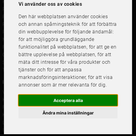
Ramar
Vi använder oss av cookies
Ramar till Samsung The Frame
Den här webbplatsen använder cookies
Ramverkstad & inramning
och annan spårningsteknik för att förbättra
Passepartout
din webbupplevelse för följande ändamål:
Posters
för att möjliggöra grundläggande
Måttbeställd passepartout
funktionalitet på webbplatsen
,
för att ge en
Framkalla bilder
bättre upplevelse på webbplatsen
,
för att
Canvastavla
mäta ditt intresse för våra produkter och
Studentskylt och studentplakat
tjänster och för att anpassa
Tavelkrok
marknadsföringsinteraktioner
,
för att visa
Information
annonser som är mer relevanta för dig
.
Våra butiker
Kundservice
Acceptera alla
Företagsförsäljning
Ändra mina inställningar
Köpvillkor
Leverans & Retur
Integritetspolicy