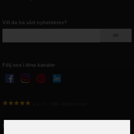
Vill du ha vårt nyhetsbrev?
OK
Följ oss i dina kanaler
4.6
4.6
/
5
1000
+
Recensioner
Snabblänkar