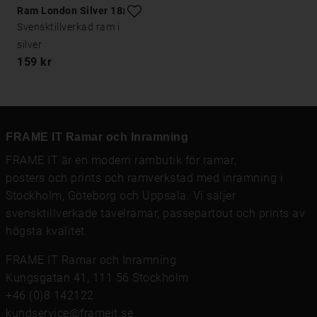
Ram London Silver 18x18
Svensktillverkad ram i
silver
159 kr
FRAME IT Ramar och Inramning
FRAME IT är en modern rambutik för
ramar
,
posters och prints
och
ramverkstad med inramning
i
Stockholm, Göteborg och Uppsala. Vi säljer
svensktillverkade tavelramar,
passepartout
och prints av
högsta kvalitet.
FRAME IT Ramar och Inramning
Kungsgatan 41, 111 56 Stockholm
+46 (0)8 142122
kundservice@frameit.se