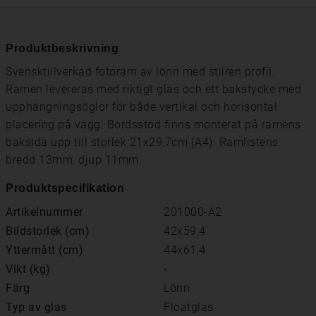
Produktbeskrivning
Svensktillverkad fotoram av lönn med stilren profil.
Ramen levereras med riktigt glas och ett bakstycke med
upphängningsöglor för både vertikal och horisontal
placering på vägg. Bordsstöd finns monterat på ramens
baksida upp till storlek 21x29,7cm (A4). Ramlistens
bredd 13mm, djup 11mm.
Produktspecifikation
Artikelnummer
201000-A2
Bildstorlek (cm)
42x59,4
Yttermått (cm)
44x61,4
Vikt (kg)
-
Färg
Lönn
Typ av glas
Floatglas