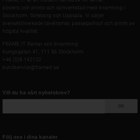
posters och prints
och
ramverkstad med inramning
i
Stockholm, Göteborg och Uppsala. Vi säljer
svensktillverkade tavelramar,
passepartout
och prints av
högsta kvalitet.
FRAME IT Ramar och Inramning
Kungsgatan 41, 111 56 Stockholm
+46 (0)8 142122
kundservice@frameit.se
Vill du ha vårt nyhetsbrev?
OK
Följ oss i dina kanaler