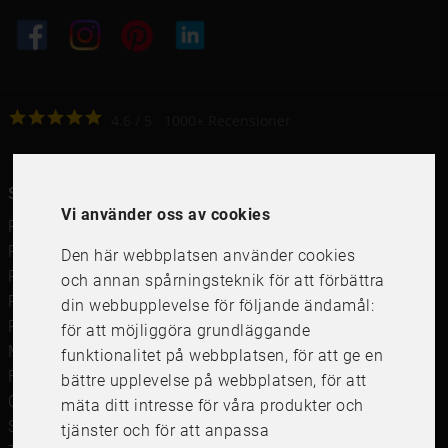
4.6
4.6
/
5
1000
+
Recensioner
Snabblänkar
Vi använder oss av cookies
Ramar
Ramar till Samsung The Frame
Den här webbplatsen använder cookies
Ramverkstad & inramning
och annan spårningsteknik för att förbättra
Passepartout
din webbupplevelse för följande ändamål:
Posters
för att möjliggöra grundläggande
Måttbeställd passepartout
funktionalitet på webbplatsen
,
för att ge en
Framkalla bilder
bättre upplevelse på webbplatsen
,
för att
Canvastavla
mäta ditt intresse för våra produkter och
Studentskylt och studentplakat
tjänster och för att anpassa