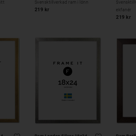
itt
Svensktillverkad ram i lönn
Svensktil
219 kr
ekfanér
219 kr