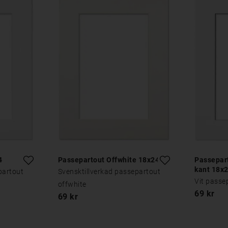
4
Passepartout Offwhite 18x24
Passepart
kant 18x
partout
Svensktillverkad passepartout
Vit passe
offwhite
69 kr
69 kr