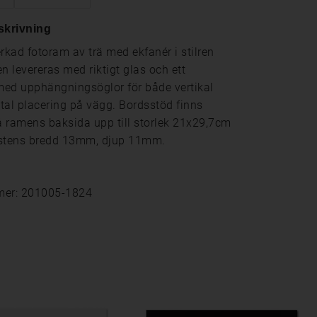
skrivning
erkad fotoram av trä med ekfanér i stilren
n levereras med riktigt glas och ett
ed upphängningsöglor för både vertikal
tal placering på vägg. Bordsstöd finns
 ramens baksida upp till storlek 21x29,7cm
istens bredd 13mm, djup 11mm.
mer: 201005-1824