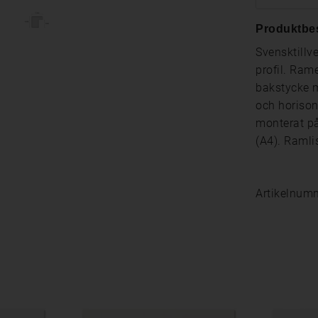
Produktbe
Svensktillv
profil. Rame
bakstycke m
och horison
monterat på
(A4). Raml
Artikelnum