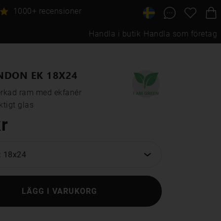
1000+ recensioner
Handla i butik
Handla som företag
NDON EK 18X24
erkad ram med ekfanér

tigt glas
r
: 18x24
LÄGG I VARUKORG