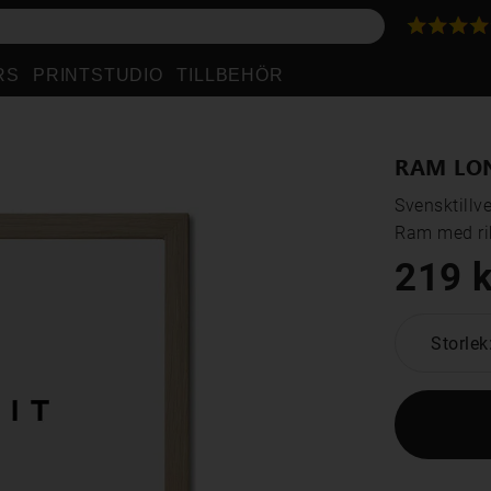
RS
PRINTSTUDIO
TILLBEHÖR
RAM LO
Svensktillv
Ram med rik
219 k
Storlek