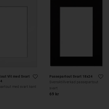
out Vit med Svart
Passepartout Svart 18x24
24
Svensktillverkad passepartout
partout med svart kant
svart
69 kr