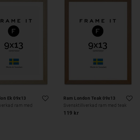
on Ek 09x13
Ram London Teak 09x13
lverkad ram med
Svensktillverkad ram med teak
119 kr