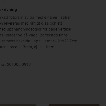
skrivning
erkad fotoram av trä med ekfanér i stilren
n levereras med riktigt glas och ett
ed upphängningsöglor för både vertikal
tal placering på vägg. Bordsstöd finns
 ramens baksida upp till storlek 21x29,7cm
istens bredd 13mm, djup 11mm.
mer: 201005-0913