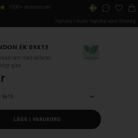
1000+ recensioner
Handla i butik
Handla som företag
NDON EK 09X13
erkad ram med ekfanér

tigt glas
r
: 9x13
LÄGG I VARUKORG