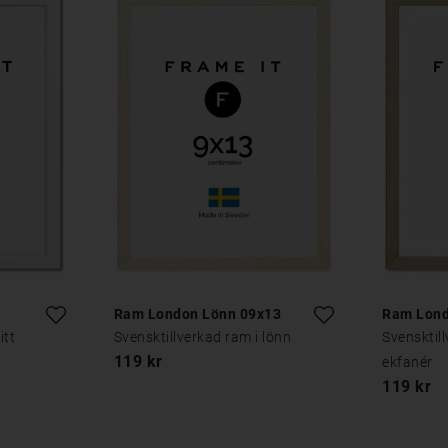
Ram London Lönn 09x13
Ram Lond
itt
Svensktillverkad ram i lönn
Svensktil
119 kr
ekfanér
119 kr