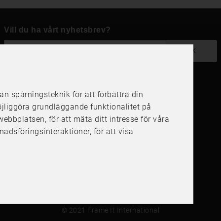
Vill du ha vårt nyhetsbrev?
OK
 spårningsteknik för att förbättra din
Följ oss i dina kanaler
öjliggöra grundläggande funktionalitet på
å webbplatsen
,
för att mäta ditt intresse för våra
nadsföringsinteraktioner
,
för att visa
4.6
4.6
/
5
1000
+
Recensioner
© 2021 Frame It International