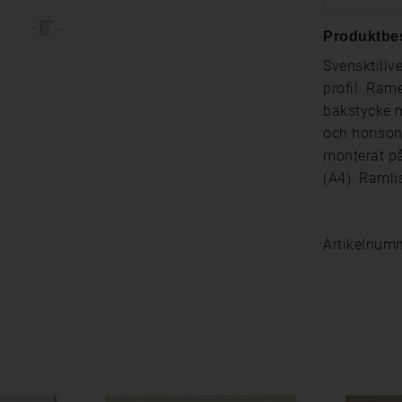
Produktbe
Svensktillv
profil. Rame
bakstycke m
och horison
monterat på
(A4). Raml
Artikelnum