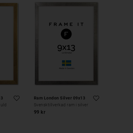
13
Ram London Silver 09x13
guld
Svensktillverkad ram i silver
99 kr