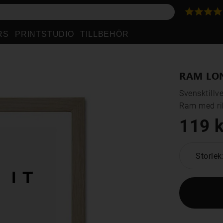
RS
PRINTSTUDIO
TILLBEHÖR
RAM LO
Svensktillv
Ram med rik
119 k
Storlek