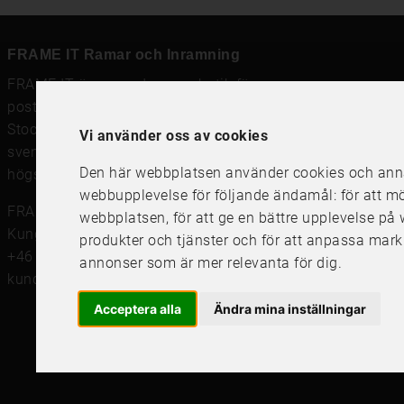
FRAME IT Ramar och Inramning
FRAME IT är en modern rambutik för
ramar
,
posters och prints
och
ramverkstad med inramning
i
Stockholm, Göteborg och Uppsala. Vi säljer
Vi använder oss av cookies
svensktillverkade tavelramar,
passepartout
och prints av
Den här webbplatsen använder cookies och annan
högsta kvalitet.
webbupplevelse för följande ändamål:
för att m
FRAME IT Ramar och Inramning
webbplatsen
,
för att ge en bättre upplevelse p
Kungsgatan 41, 111 56 Stockholm
produkter och tjänster och för att anpassa mark
+46 (0)8 142122
annonser som är mer relevanta för dig
.
kundservice@frameit.se
Acceptera alla
Ändra mina inställningar