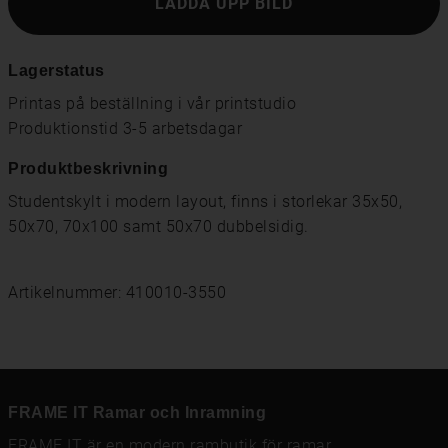
LADDA UPP BILD
Lagerstatus
Printas på beställning i vår printstudio
Produktionstid 3-5 arbetsdagar
Produktbeskrivning
Studentskylt i modern layout, finns i storlekar 35x50,
50x70, 70x100 samt 50x70 dubbelsidig.
Artikelnummer: 410010-3550
FRAME IT Ramar och Inramning
FRAME IT är en modern rambutik för
ramar
,