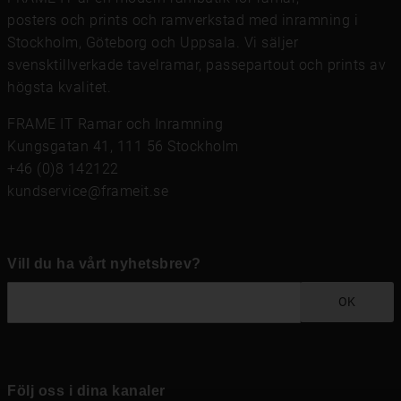
posters och prints
och
ramverkstad med inramning
i
Stockholm, Göteborg och Uppsala. Vi säljer
svensktillverkade tavelramar,
passepartout
och prints av
högsta kvalitet.
FRAME IT Ramar och Inramning
Kungsgatan 41, 111 56 Stockholm
+46 (0)8 142122
kundservice@frameit.se
Vill du ha vårt nyhetsbrev?
OK
Följ oss i dina kanaler