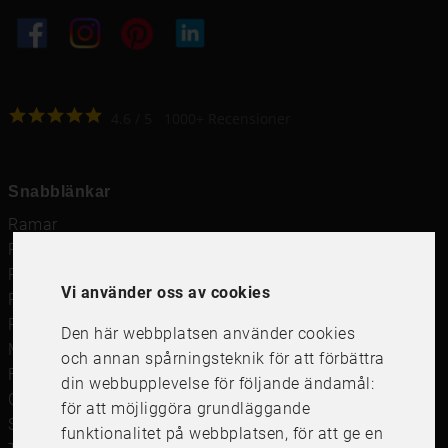
4.6
4.6
/
5
1000
+
Recensioner
Snabblänkar
Ramar
Ramar till Samsung The Frame
Ramverkstad & inramning
Vi använder oss av cookies
Passepartout
Posters
Den här webbplatsen använder cookies
Måttbeställd passepartout
och annan spårningsteknik för att förbättra
Framkalla bilder
din webbupplevelse för följande ändamål:
Canvastavla
för att möjliggöra grundläggande
Studentskylt och studentplakat
funktionalitet på webbplatsen
,
för att ge en