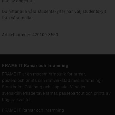
inte av ångerrätt.
Du hittar alla våra studentskyltar här
, välj
studentskylt
från våra mallar.
Artikelnummer: 420109-3550
FRAME IT Ramar och Inramning
FRAME IT är en modern rambutik för
ramar
,
posters och prints
och
ramverkstad med inramning
i
Stockholm, Göteborg och Uppsala. Vi säljer
svensktillverkade tavelramar,
passepartout
och prints av
högsta kvalitet.
FRAME IT Ramar och Inramning