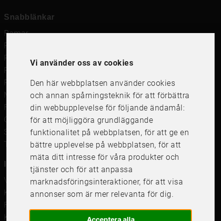
Snabblänkar
Ramar
Ramar till Samsung The Frame
Ramverkstad & inramning
Vi använder oss av cookies
Passepartout
Posters
Den här webbplatsen använder cookies
Måttbeställd passepartout
och annan spårningsteknik för att förbättra
Framkalla bilder
din webbupplevelse för följande ändamål:
Canvastavla
för att möjliggöra grundläggande
Studentskylt och studentplakat
funktionalitet på webbplatsen
,
för att ge en
Tavelkrok
bättre upplevelse på webbplatsen
,
för att
mäta ditt intresse för våra produkter och
Information
tjänster och för att anpassa
Våra butiker
marknadsföringsinteraktioner
,
för att visa
Kundservice
annonser som är mer relevanta för dig
.
Företagsförsäljning
Köpvillkor
Acceptera alla