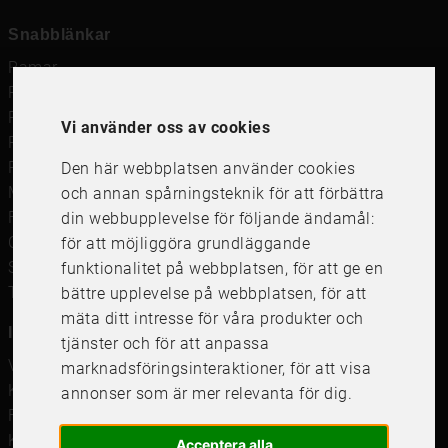
Snabblänkar
Ramar
Ramar till Samsung The Frame
Ramverkstad & inramning
Vi använder oss av cookies
Passepartout
Posters
Den här webbplatsen använder cookies
Måttbeställd passepartout
och annan spårningsteknik för att förbättra
Framkalla bilder
din webbupplevelse för följande ändamål:
Canvastavla
för att möjliggöra grundläggande
Studentskylt och studentplakat
funktionalitet på webbplatsen
,
för att ge en
Tavelkrok
bättre upplevelse på webbplatsen
,
för att
mäta ditt intresse för våra produkter och
Information
tjänster och för att anpassa
Våra butiker
marknadsföringsinteraktioner
,
för att visa
Kundservice
annonser som är mer relevanta för dig
.
Företagsförsäljning
Köpvillkor
Acceptera alla