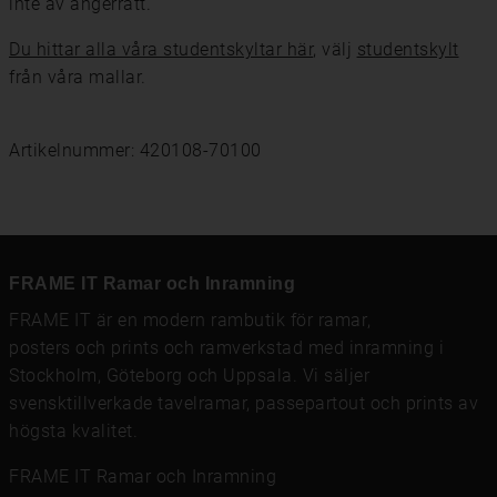
inte av ångerrätt.
Du hittar alla våra studentskyltar här
, välj
studentskylt
från våra mallar.
Artikelnummer: 420108-70100
FRAME IT Ramar och Inramning
FRAME IT är en modern rambutik för
ramar
,
posters och prints
och
ramverkstad med inramning
i
Stockholm, Göteborg och Uppsala. Vi säljer
svensktillverkade tavelramar,
passepartout
och prints av
högsta kvalitet.
FRAME IT Ramar och Inramning