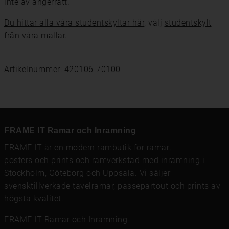
inte av ångerrätt.
Du hittar alla våra studentskyltar här
, välj
studentskylt
från våra mallar.
Artikelnummer: 420106-70100
FRAME IT Ramar och Inramning
FRAME IT är en modern rambutik för
ramar
,
posters och prints
och
ramverkstad med inramning
i
Stockholm, Göteborg och Uppsala. Vi säljer
svensktillverkade tavelramar,
passepartout
och prints av
högsta kvalitet.
FRAME IT Ramar och Inramning