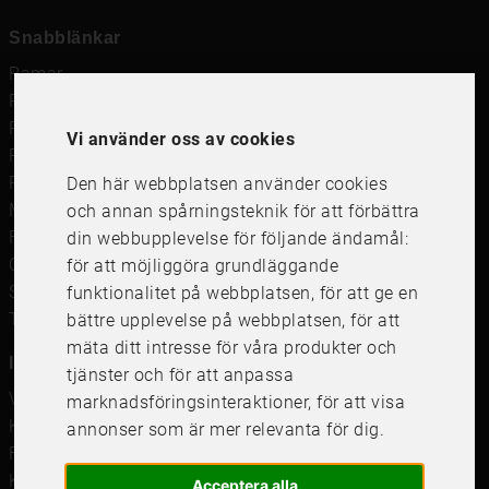
Snabblänkar
Ramar
Ramar till Samsung The Frame
Ramverkstad & inramning
Vi använder oss av cookies
Passepartout
Posters
Den här webbplatsen använder cookies
Måttbeställd passepartout
och annan spårningsteknik för att förbättra
Framkalla bilder
din webbupplevelse för följande ändamål:
Canvastavla
för att möjliggöra grundläggande
Studentskylt och studentplakat
funktionalitet på webbplatsen
,
för att ge en
Tavelkrok
bättre upplevelse på webbplatsen
,
för att
mäta ditt intresse för våra produkter och
Information
tjänster och för att anpassa
Våra butiker
marknadsföringsinteraktioner
,
för att visa
Kundservice
annonser som är mer relevanta för dig
.
Företagsförsäljning
Köpvillkor
Acceptera alla