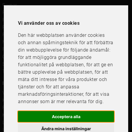
Ramar
Ramar till Samsung The Frame
Ramverkstad & inramning
Vi använder oss av cookies
Passepartout
Posters
Den här webbplatsen använder cookies
Måttbeställd passepartout
och annan spårningsteknik för att förbättra
Framkalla bilder
din webbupplevelse för följande ändamål:
Canvastavla
för att möjliggöra grundläggande
Studentskylt och studentplakat
funktionalitet på webbplatsen
,
för att ge en
Tavelkrok
bättre upplevelse på webbplatsen
,
för att
mäta ditt intresse för våra produkter och
Information
tjänster och för att anpassa
Våra butiker
marknadsföringsinteraktioner
,
för att visa
Kundservice
annonser som är mer relevanta för dig
.
Företagsförsäljning
Köpvillkor
Acceptera alla
Leverans & Retur
Ändra mina inställningar
Integritetspolicy