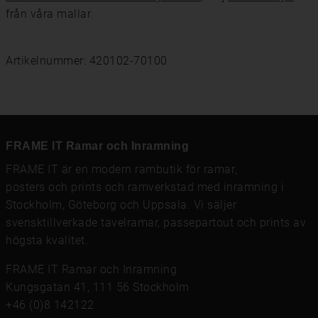
från våra mallar.
Artikelnummer: 420102-70100
FRAME IT Ramar och Inramning
FRAME IT är en modern rambutik för
ramar
,
posters och prints
och
ramverkstad med inramning
i
Stockholm, Göteborg och Uppsala. Vi säljer
svensktillverkade tavelramar,
passepartout
och prints av
högsta kvalitet.
FRAME IT Ramar och Inramning
Kungsgatan 41, 111 56 Stockholm
+46 (0)8 142122