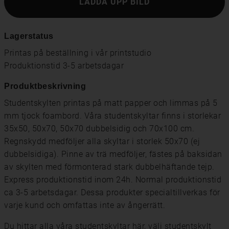
LADDA UPP BILD
Lagerstatus
Printas på beställning i vår printstudio
Produktionstid 3-5 arbetsdagar
Produktbeskrivning
Studentskylten printas på matt papper och limmas på 5
mm tjock foambord. Våra studentskyltar finns i storlekar
35x50, 50x70, 50x70 dubbelsidig och 70x100 cm.
Regnskydd medföljer alla skyltar i storlek 50x70 (ej
dubbelsidiga). Pinne av trä medföljer, fästes på baksidan
av skylten med förmonterad stark dubbelhäftande tejp.
Express produktionstid inom 24h. Normal produktionstid
ca 3-5 arbetsdagar. Dessa produkter specialtillverkas för
varje kund och omfattas inte av ångerrätt.
Du hittar alla våra studentskyltar här
, välj
studentskylt