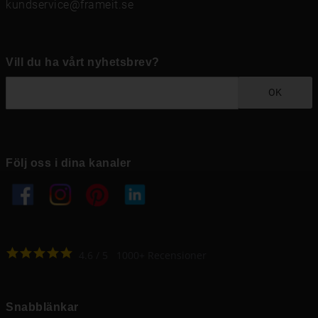
kundservice@frameit.se
Vill du ha vårt nyhetsbrev?
OK
Följ oss i dina kanaler
4.6
4.6
/
5
1000
+
Recensioner
Snabblänkar