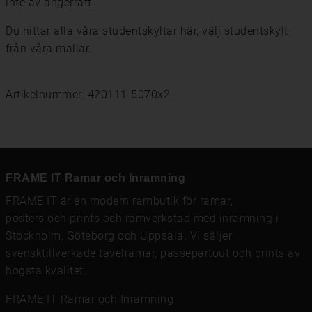
inte av ångerrätt.
Du hittar alla våra studentskyltar här
, välj
studentskylt
från våra mallar.
Artikelnummer: 420111-5070x2
FRAME IT Ramar och Inramning
FRAME IT är en modern rambutik för
ramar
,
posters och prints
och
ramverkstad med inramning
i
Stockholm, Göteborg och Uppsala. Vi säljer
svensktillverkade tavelramar,
passepartout
och prints av
högsta kvalitet.
FRAME IT Ramar och Inramning