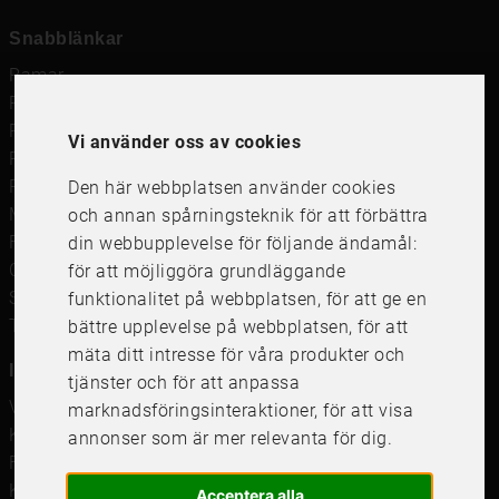
Snabblänkar
Ramar
Ramar till Samsung The Frame
Ramverkstad & inramning
Vi använder oss av cookies
Passepartout
Posters
Den här webbplatsen använder cookies
Måttbeställd passepartout
och annan spårningsteknik för att förbättra
Framkalla bilder
din webbupplevelse för följande ändamål:
Canvastavla
för att möjliggöra grundläggande
Studentskylt och studentplakat
funktionalitet på webbplatsen
,
för att ge en
Tavelkrok
bättre upplevelse på webbplatsen
,
för att
mäta ditt intresse för våra produkter och
Information
tjänster och för att anpassa
Våra butiker
marknadsföringsinteraktioner
,
för att visa
Kundservice
annonser som är mer relevanta för dig
.
Företagsförsäljning
Köpvillkor
Acceptera alla