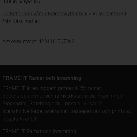
inte av ångerrätt.
Du hittar alla våra studentskyltar här
, välj
studentskylt
från våra mallar.
Artikelnummer: 420110-5070x2
FRAME IT Ramar och Inramning
FRAME IT är en modern rambutik för
ramar
,
posters och prints
och
ramverkstad med inramning
i
Stockholm, Göteborg och Uppsala. Vi säljer
svensktillverkade tavelramar,
passepartout
och prints av
högsta kvalitet.
FRAME IT Ramar och Inramning