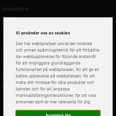
Snabblänkar
Ramar
Ramar till Samsung The Frame
Ramverkstad & inramning
Vi använder oss av cookies
Passepartout
Posters
Den här webbplatsen använder cookies
Måttbeställd passepartout
och annan spårningsteknik för att förbättra
Framkalla bilder
din webbupplevelse för följande ändamål:
Canvastavla
för att möjliggöra grundläggande
Studentskylt och studentplakat
funktionalitet på webbplatsen
,
för att ge en
Tavelkrok
bättre upplevelse på webbplatsen
,
för att
mäta ditt intresse för våra produkter och
Information
tjänster och för att anpassa
Våra butiker
marknadsföringsinteraktioner
,
för att visa
Kundservice
annonser som är mer relevanta för dig
.
Företagsförsäljning
Köpvillkor
Acceptera alla