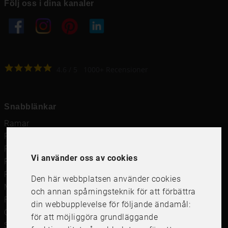
Följ oss i dina kanaler
4.6
4.6
/
5
1000
+
Recensioner
Snabblänkar
Ramar
Ramar till Samsung The Frame
Ramverkstad & inramning
Vi använder oss av cookies
Passepartout
Posters
Den här webbplatsen använder cookies
Måttbeställd passepartout
och annan spårningsteknik för att förbättra
Framkalla bilder
din webbupplevelse för följande ändamål:
Canvastavla
för att möjliggöra grundläggande
Studentskylt och studentplakat