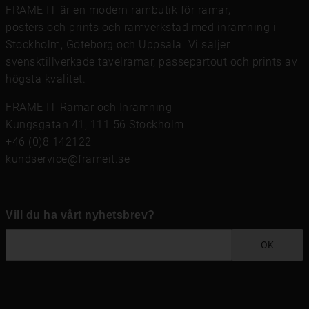
FRAME IT är en modern rambutik för
ramar
,
posters och prints
och
ramverkstad med inramning
i
Stockholm, Göteborg och Uppsala. Vi säljer
svensktillverkade tavelramar,
passepartout
och prints av
högsta kvalitet.
FRAME IT Ramar och Inramning
Kungsgatan 41, 111 56 Stockholm
+46 (0)8 142122
kundservice@frameit.se
Vill du ha vårt nyhetsbrev?
OK